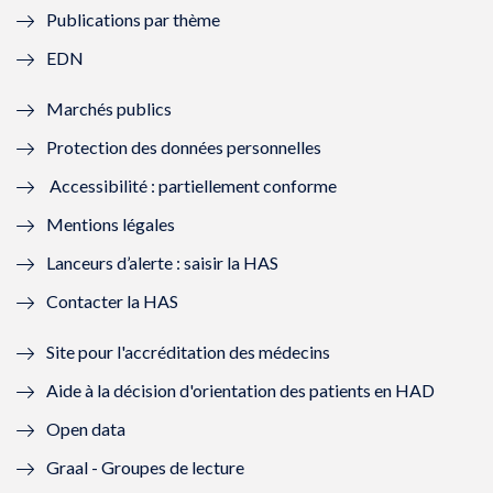
Publications par thème
f
e
f
e
EDN
e
f
e
f
Marchés publics
n
e
n
e
Protection des données personnelles
ê
n
ê
n
Accessibilité : partiellement conforme
t
ê
t
ê
Mentions légales
r
t
r
t
Lanceurs d’alerte : saisir la HAS
e
r
e
r
Contacter la HAS
)
e
)
e
Site pour l'accréditation des médecins
)
)
Aide à la décision d'orientation des patients en HAD
Open data
Graal - Groupes de lecture