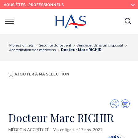
Recherche
Menu
Contenu
VOUS ÊTES : PROFESSIONNELS
principal
principal
Ouvrir
Ouv
le
menu
la
re
Professionnels
Sécurité du patient
S’engager dans un dispositif
Accréditation des médecins
Docteur Marc RICHIR
AJOUTER À
MA SELECTION
Partager
Imp
Docteur Marc RICHIR
MÉDECIN ACCRÉDITÉ
- Mis en ligne le 17 nov. 2022