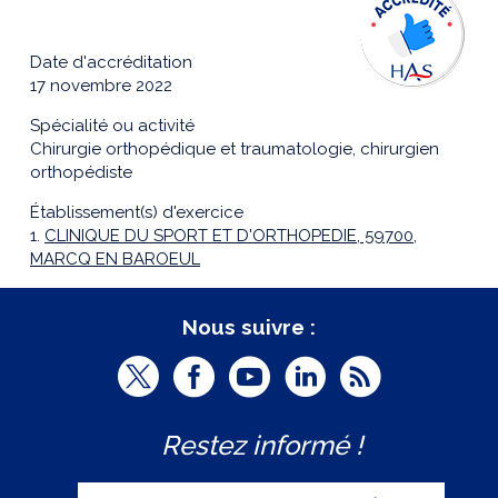
Date d'accréditation
17 novembre 2022
Spécialité ou activité
Chirurgie orthopédique et traumatologie, chirurgien
orthopédiste
Établissement(s) d'exercice
1.
CLINIQUE DU SPORT ET D'ORTHOPEDIE, 59700,
MARCQ EN BAROEUL
Nous suivre :
T
F
Y
L
R
w
a
o
i
S
Restez informé !
i
c
u
n
S