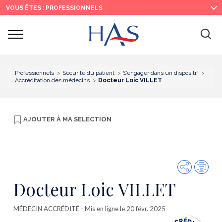
Recherche
Menu
Contenu
VOUS ÊTES : PROFESSIONNELS
principal
principal
Ouvrir
Ouv
le
menu
la
re
Professionnels
Sécurité du patient
S’engager dans un dispositif
Accréditation des médecins
Docteur Loic VILLET
AJOUTER À
MA SELECTION
Partager
Imp
Docteur Loic VILLET
MÉDECIN ACCRÉDITÉ
- Mis en ligne le 20 févr. 2025