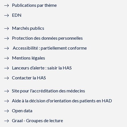
Publications par thème
f
e
f
e
EDN
e
f
e
f
Marchés publics
n
e
n
e
Protection des données personnelles
ê
n
ê
n
Accessibilité : partiellement conforme
t
ê
t
ê
Mentions légales
r
t
r
t
Lanceurs d’alerte : saisir la HAS
e
r
e
r
Contacter la HAS
)
e
)
e
Site pour l'accréditation des médecins
)
)
Aide à la décision d'orientation des patients en HAD
Open data
Graal - Groupes de lecture