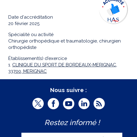
Date d'accréditation
20 février 2025
Spécialité ou activité
Chirurgie orthopédique et traumatologie, chirurgien
orthopédiste
Établissement(s) d'exercice
1.
CLINIQUE DU SPORT DE BORDEAUX-MERIGNAC,
33700, MERIGNAC
Nous suivre :
T
F
Y
L
R
w
a
o
i
S
Restez informé !
i
c
u
n
S