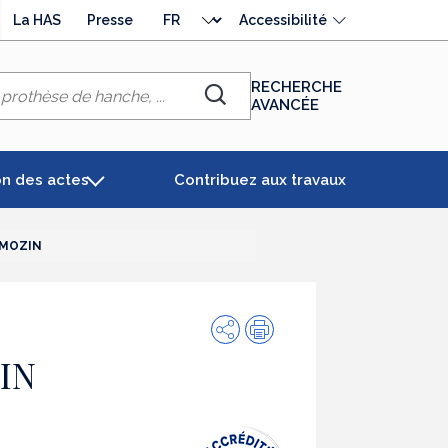
Choisir
La HAS
Presse
Accessibilité
la
langue
RECHERCHE
AVANCÉE
Chercher
on des actes
Contribuez aux travaux
IMOZIN
Partager
Impression
IN