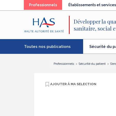
Recherche
Menu
Contenu
(élément
Professionnels
Établissements et services
principal
principal
séléctionné)
Développer la qua
sanitaire, social 
Toutes nos publications
Sécurité du p
(élément
séléctionné)
Professionnels
Sécurité du patient
S’en
AJOUTER À
MA SELECTION