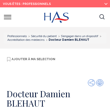
Recherche
Menu
Contenu
VOUS ÊTES : PROFESSIONNELS
principal
principal
Ouvrir
Ouv
le
menu
la
re
Professionnels
Sécurité du patient
S’engager dans un dispositif
Accréditation des médecins
Docteur Damien BLEHAUT
AJOUTER À
MA SELECTION
Partager
Imp
Docteur Damien
BLEHAUT