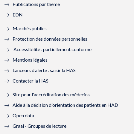
Publications par thème
f
e
f
e
EDN
e
f
e
f
Marchés publics
n
e
n
e
Protection des données personnelles
ê
n
ê
n
Accessibilité : partiellement conforme
t
ê
t
ê
Mentions légales
r
t
r
t
Lanceurs d’alerte : saisir la HAS
e
r
e
r
Contacter la HAS
)
e
)
e
Site pour l'accréditation des médecins
)
)
Aide à la décision d'orientation des patients en HAD
Open data
Graal - Groupes de lecture