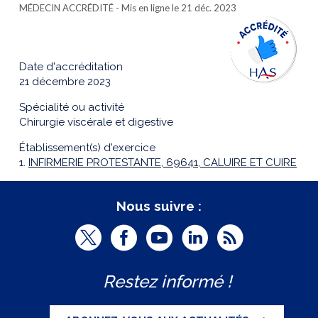
MÉDECIN ACCRÉDITÉ
- Mis en ligne le 21 déc. 2023
Date d'accréditation
21 décembre 2023
Spécialité ou activité
Chirurgie viscérale et digestive
Établissement(s) d'exercice
1.
INFIRMERIE PROTESTANTE, 69641, CALUIRE ET CUIRE
Nous suivre :
T
F
Y
L
R
w
a
o
i
S
Restez informé !
i
c
u
n
S
t
e
t
k