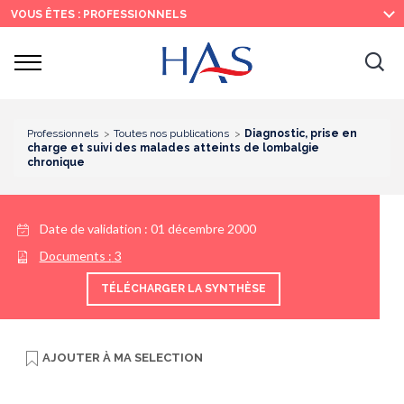
Recherche
Menu
Contenu
VOUS ÊTES : PROFESSIONNELS
principal
principal
Ouvrir
Ouv
le
menu
la
re
Professionnels
Toutes nos publications
Diagnostic, prise en
charge et suivi des malades atteints de lombalgie
chronique
Date de validation :
01 décembre 2000
Documents :
3
TÉLÉCHARGER LA SYNTHÈSE
AJOUTER À
MA SELECTION