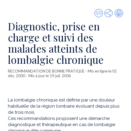
Citer
Partager
Imp
cette
Diagnostic, prise en
publicatio
charge et suivi des
malades atteints de
lombalgie chronique
RECOMMANDATION DE BONNE PRATIQUE
- Mis en ligne le 01
déc. 2000 - Mis à jour le 19 juil. 2006
La lombalgie chronique est définie par une douleur
habituelle de la région lombaire évoluant depuis plus
de trois mois.
Ces recommandations proposent une démarche
diagnostique et thérapeutique en cas de lombalgie
chronique dite commune.