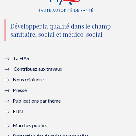
(
k
(
n
n
(
n
(
o
n
o
n
Développer la qualité dans le champ
sanitaire, social et médico-social
u
o
u
o
v
u
v
u
e
v
e
v
La HAS
Contribuez aux travaux
l
e
l
e
Nous rejoindre
l
l
l
l
Presse
e
l
e
l
Publications par thème
f
e
f
e
EDN
e
f
e
f
Marchés publics
n
e
n
e
Protection des données personnelles