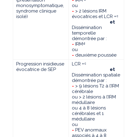
monosymptomatique,
ou
syndrome clinique
-
> 2 lésions IRM
isolé)
évocatrices et LCR + ͨ
et
Dissémination
temporelle
démontrée par :
-
IRM ͩ
ou
-
deuxième poussée
Progression insidieuse
LCR + ͨ
évocatrice de SEP
et
Dissémination spatiale
démontrée par :
-
> 9 lésions T2 à l’IRM
cérébrale
ou > 2 lésions à l’IRM
médullaire
ou 4 à 8 lésions
cérébrales et 1
médullaire
ou
-
PEV anormaux
associés à 4 à 8