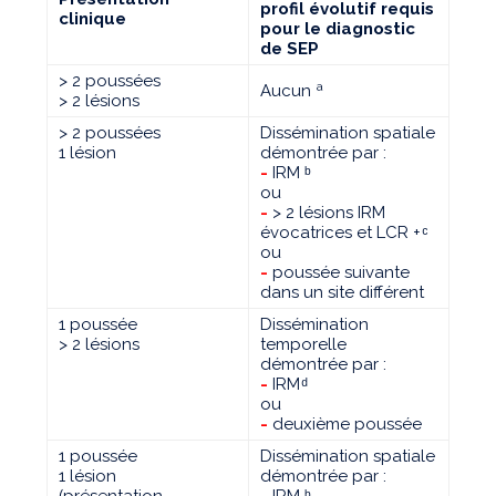
profil évolutif requis
clinique
pour le diagnostic
de SEP
> 2 poussées
Aucun ª
> 2 lésions
> 2 poussées
Dissémination spatiale
1 lésion
démontrée par :
-
IRM ᵇ
ou
-
> 2 lésions IRM
évocatrices et LCR + ͨ
ou
-
poussée suivante
dans un site différent
1 poussée
Dissémination
> 2 lésions
temporelle
démontrée par :
-
IRM ͩ
ou
-
deuxième poussée
1 poussée
Dissémination spatiale
1 lésion
démontrée par :
(présentation
-
IRM ᵇ