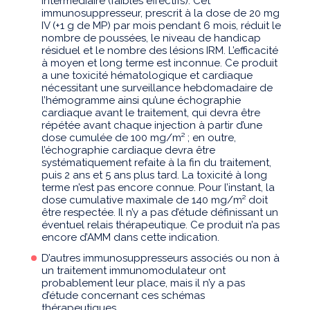
intermédiaire (faibles effectifs). Cet
immunosuppresseur, prescrit à la dose de 20 mg
IV (+1 g de MP) par mois pendant 6 mois, réduit le
nombre de poussées, le niveau de handicap
résiduel et le nombre des lésions IRM. L’efficacité
à moyen et long terme est inconnue. Ce produit
a une toxicité hématologique et cardiaque
nécessitant une surveillance hebdomadaire de
l’hémogramme ainsi qu’une échographie
cardiaque avant le traitement, qui devra être
répétée avant chaque injection à partir d’une
dose cumulée de 100 mg/m² ; en outre,
l’échographie cardiaque devra être
systématiquement refaite à la fin du traitement,
puis 2 ans et 5 ans plus tard. La toxicité à long
terme n’est pas encore connue. Pour l’instant, la
dose cumulative maximale de 140 mg/m² doit
être respectée. Il n’y a pas d’étude définissant un
éventuel relais thérapeutique. Ce produit n’a pas
encore d’AMM dans cette indication.
D’autres immunosuppresseurs associés ou non à
un traitement immunomodulateur ont
probablement leur place, mais il n’y a pas
d’étude concernant ces schémas
thérapeutiques.