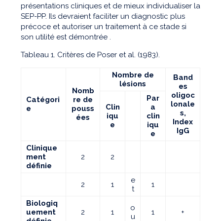
présentations cliniques et de mieux individualiser la
SEP-PP. Ils devraient faciliter un diagnostic plus
précoce et autoriser un traitement à ce stade si
son utilité est démontrée .
Tableau 1. Critères de Poser et al. (1983).
Nombre de
Band
lésions
es
Nomb
oligoc
Par
Catégori
re de
lonale
Clin
a
e
pouss
s,
iqu
clin
ées
Index
e
iqu
IgG
e
Clinique
ment
2
2
définie
e
2
1
1
t
Biologiq
o
uement
2
1
1
+
u
définie