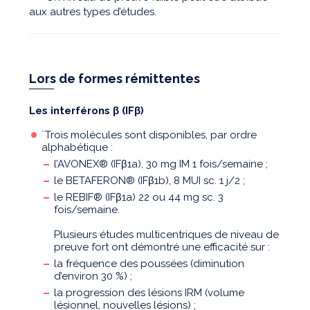
aux autres types d’études.
Lors de formes rémittentes
Les interférons β (IFβ)
¨Trois molécules sont disponibles, par ordre
alphabétique :
l’AVONEX® (IFβ1a), 30 mg IM 1 fois/semaine ;
le BETAFERON® (IFβ1b), 8 MUI sc. 1 j/2 ;
le REBIF® (IFβ1a) 22 ou 44 mg sc. 3
fois/semaine.
Plusieurs études multicentriques de niveau de
preuve fort ont démontré une efficacité sur :
la fréquence des poussées (diminution
d’environ 30 %) ;
la progression des lésions IRM (volume
lésionnel, nouvelles lésions) ;