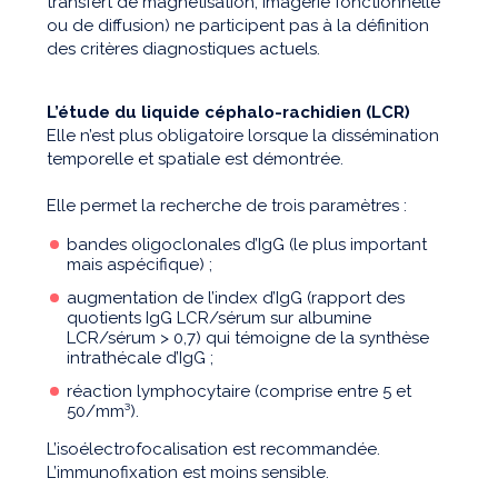
transfert de magnétisation, imagerie fonctionnelle
ou de diffusion) ne participent pas à la définition
des critères diagnostiques actuels.
L’étude du liquide céphalo-rachidien (LCR)
Elle n’est plus obligatoire lorsque la dissémination
temporelle et spatiale est démontrée.
Elle permet la recherche de trois paramètres :
bandes oligoclonales d’IgG (le plus important
mais aspécifique) ;
augmentation de l’index d’IgG (rapport des
quotients IgG LCR/sérum sur albumine
LCR/sérum > 0,7) qui témoigne de la synthèse
intrathécale d’IgG ;
réaction lymphocytaire (comprise entre 5 et
50/mm³).
L’isoélectrofocalisation est recommandée.
L’immunofixation est moins sensible.