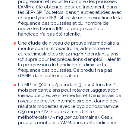
progression et réduit le nombre des poussées.
L’AMM a été obtenue, pour ce traitement, dans
les SEP- SP. Toutefois, dans 3 autres études avec
chaque type d’IFβ, s’il existe une diminution de la
fréquence des poussées et du nombre de
nouvelles lésions IRM, la progression du
handicap n’a pas été ralentie.
Une étude de niveau de preuve intermédiaire a
montré que la mitoxantrone, administrée en
cures trimestrielles de 12 mg/m² pendant 2 ans
(cf. supra pour les précautions d’emploi), ralentit
la progression du handicap et diminue la
fréquence des poussées. Ce produit n’a pas
d’AMM dans cette indication.
La MP-IV (500 mg/j pendant 3 jours) tous les 2
mois pendant 2 ans peut retarder l’aggravation
(niveau de preuve intermédiaire). Deux essais de
niveau de preuve intermédiaire ont donné des
résultats modestes avec le cyclophosphamide
(750 mg/m² IV tous les 2 mois ) et le
méthotrexate (7,5 mg
per os
/semaine). Ces 2
produits n’ont pas d’AMM dans cette indication.