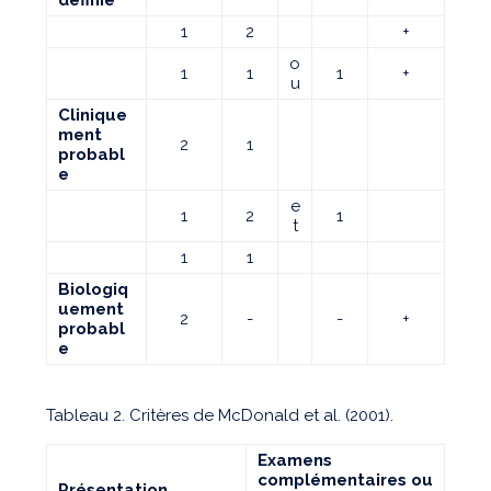
1
2
+
o
1
1
1
+
u
Clinique
ment
2
1
probabl
e
e
1
2
1
t
1
1
Biologiq
uement
2
-
-
+
probabl
e
Tableau 2. Critères de McDonald et al. (2001).
Examens
complémentaires ou
Présentation