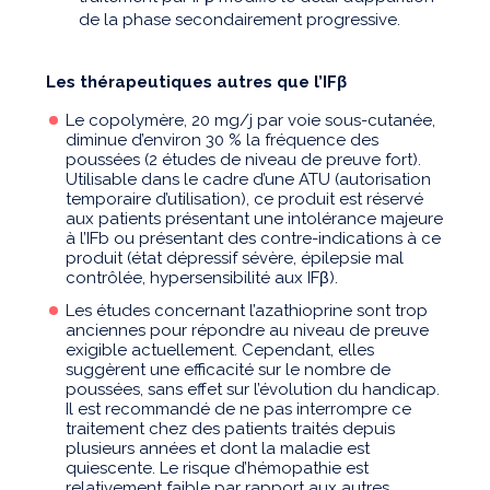
de la phase secondairement progressive.
Les thérapeutiques autres que l’IFβ
Le copolymère, 20 mg/j par voie sous-cutanée,
diminue d’environ 30 % la fréquence des
poussées (2 études de niveau de preuve fort).
Utilisable dans le cadre d’une ATU (autorisation
temporaire d’utilisation), ce produit est réservé
aux patients présentant une intolérance majeure
à l’IFb ou présentant des contre-indications à ce
produit (état dépressif sévère, épilepsie mal
contrôlée, hypersensibilité aux IFβ).
Les études concernant l’azathioprine sont trop
anciennes pour répondre au niveau de preuve
exigible actuellement. Cependant, elles
suggèrent une efficacité sur le nombre de
poussées, sans effet sur l’évolution du handicap.
Il est recommandé de ne pas interrompre ce
traitement chez des patients traités depuis
plusieurs années et dont la maladie est
quiescente. Le risque d’hémopathie est
relativement faible par rapport aux autres