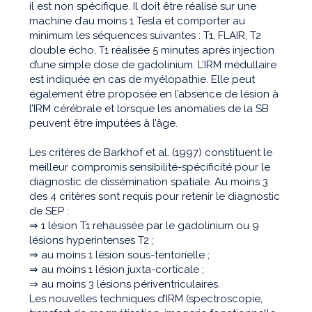
il est non spécifique. Il doit être réalisé sur une
machine d’au moins 1 Tesla et comporter au
minimum les séquences suivantes : T1, FLAIR, T2
double écho, T1 réalisée 5 minutes après injection
d’une simple dose de gadolinium. L’IRM médullaire
est indiquée en cas de myélopathie. Elle peut
également être proposée en l’absence de lésion à
l’IRM cérébrale et lorsque les anomalies de la SB
peuvent être imputées à l’âge.
Les critères de Barkhof et al. (1997) constituent le
meilleur compromis sensibilité-spécificité pour le
diagnostic de dissémination spatiale. Au moins 3
des 4 critères sont requis pour retenir le diagnostic
de SEP :
⇒ 1 lésion T1 rehaussée par le gadolinium ou 9
lésions hyperintenses T2 ;
⇒ au moins 1 lésion sous-tentorielle ;
⇒ au moins 1 lésion juxta-corticale ;
⇒ au moins 3 lésions périventriculaires.
Les nouvelles techniques d’IRM (spectroscopie,