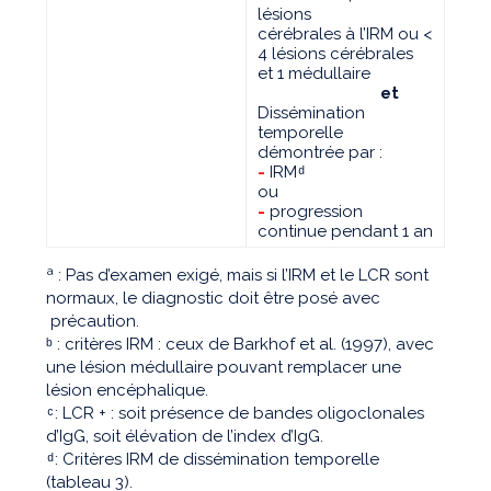
lésions
cérébrales à l’IRM ou <
4 lésions cérébrales
et 1 médullaire
et
Dissémination
temporelle
démontrée par :
-
IRM ͩ
ou
-
progression
continue pendant 1 an
ª : Pas d’examen exigé, mais si l’IRM et le LCR sont
normaux, le diagnostic doit être posé avec
précaution.
ᵇ : critères IRM : ceux de Barkhof et al. (1997), avec
une lésion médullaire pouvant remplacer une
lésion encéphalique.
ͨ : LCR + : soit présence de bandes oligoclonales
d’IgG, soit élévation de l’index d’IgG.
ͩ : Critères IRM de dissémination temporelle
(tableau 3).