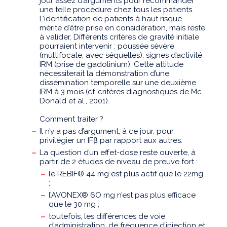
jour assez d’arguments pour recommander
une telle procédure chez tous les patients.
L’identification de patients à haut risque
mérite d’être prise en considération, mais reste
à valider. Différents critères de gravité initiale
pourraient intervenir : poussée sévère
(multifocale, avec séquelles), signes d’activité
IRM (prise de gadolinium). Cette attitude
nécessiterait la démonstration d’une
dissémination temporelle sur une deuxième
IRM à 3 mois (cf. critères diagnostiques de Mc
Donald et al., 2001).
Comment traiter ?
Il n’y a pas d’argument, à ce jour, pour
privilégier un IFβ par rapport aux autres.
La question d’un effet-dose reste ouverte, à
partir de 2 études de niveau de preuve fort :
le REBIF® 44 mg est plus actif que le 22mg
;
l’AVONEX® 6O mg n’est pas plus efficace
que le 30 mg ;
toutefois, les différences de voie
d’administration, de fréquence d’injection et