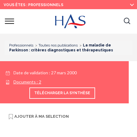
Recherche
Menu
Contenu
VOUS ÊTES : PROFESSIONNELS
principal
principal
Ouvrir
Ouv
le
menu
la
re
Professionnels
Toutes nos publications
La maladie de
Parkinson : critères diagnostiques et thérapeutiques
Date de validation :
27 mars 2000
Documents :
2
TÉLÉCHARGER LA SYNTHÈSE
AJOUTER À
MA SELECTION