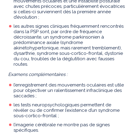
mouvements oculaires et une instabilité posturale
avec chutes précoces, particulièrement évocatrices
si celles-ci surviennent dès la première année
d’évolution ;
les autres signes cliniques fréquemment rencontrés
dans la PSP sont, par ordre de fréquence
décroissante, un syndrome parkinsonien à
prédominance axiale (syndrome
akinétohypertonique, mais rarement tremblement),
dysarthrie, syndrome sous-cortico-frontal, dystonie
du cou, troubles de la déglutition avec fausses
routes.
Examens complémentaires :
l’enregistrement des mouvements oculaires est utile
pour objectiver un ralentissement infraclinique des
saccades ;
les tests neuropsychologiques permettent de
révéler ou de confirmer l’existence d’un syndrome
sous-cortico-frontal ;
l’imagerie cérébrale ne montre pas de signes
spécifiques.