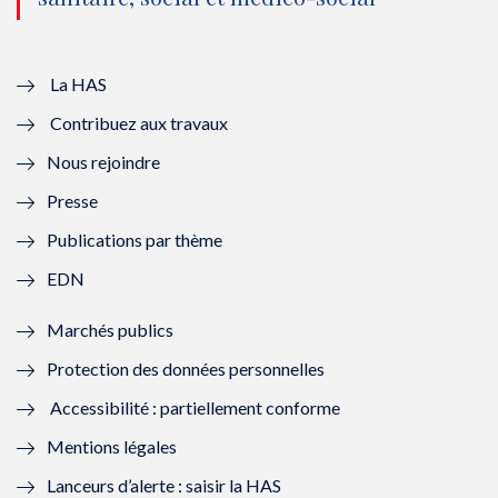
u
o
u
o
v
u
v
u
e
v
e
v
La HAS
Contribuez aux travaux
l
e
l
e
Nous rejoindre
l
l
l
l
Presse
e
l
e
l
Publications par thème
f
e
f
e
EDN
e
f
e
f
Marchés publics
n
e
n
e
Protection des données personnelles
ê
n
ê
n
Accessibilité : partiellement conforme
t
ê
t
ê
Mentions légales
r
t
r
t
Lanceurs d’alerte : saisir la HAS