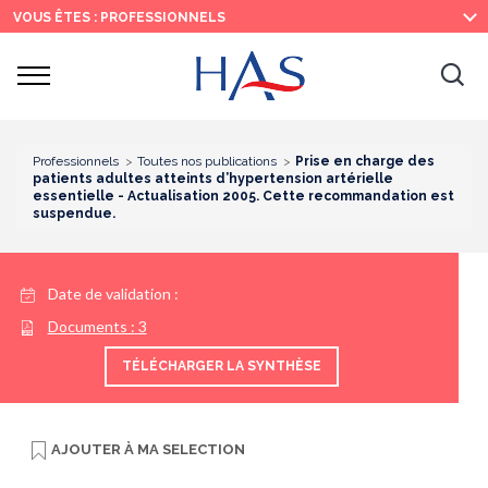
Recherche
Menu
Contenu
VOUS ÊTES : PROFESSIONNELS
principal
principal
Ouvrir
Ouv
le
menu
la
re
Professionnels
Toutes nos publications
Prise en charge des
patients adultes atteints d’hypertension artérielle
essentielle - Actualisation 2005. Cette recommandation est
suspendue.
Date de validation :
Documents :
3
TÉLÉCHARGER LA SYNTHÈSE
AJOUTER À
MA SELECTION