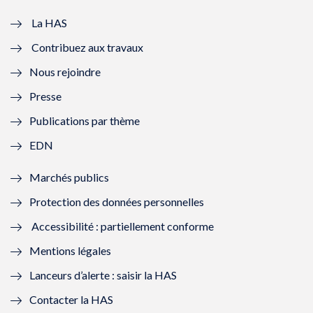
v
u
v
u
e
v
e
v
La HAS
Contribuez aux travaux
l
e
l
e
Nous rejoindre
l
l
l
l
Presse
e
l
e
l
Publications par thème
f
e
f
e
EDN
e
f
e
f
Marchés publics
n
e
n
e
Protection des données personnelles
ê
n
ê
n
Accessibilité : partiellement conforme
t
ê
t
ê
Mentions légales
r
t
r
t
Lanceurs d’alerte : saisir la HAS
e
r
e
r
Contacter la HAS
)
e
)
e