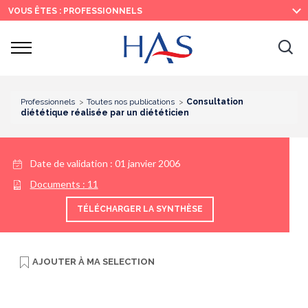
Recherche
Menu
Contenu
VOUS ÊTES : PROFESSIONNELS
principal
principal
Ouvrir
Ouv
le
menu
la
re
Professionnels
Toutes nos publications
Consultation
diététique réalisée par un diététicien
Date de validation :
01 janvier 2006
Documents :
11
TÉLÉCHARGER LA SYNTHÈSE
AJOUTER À
MA SELECTION