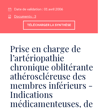
Date de validation :
01 avril 2006
Documents :
3
TÉLÉCHARGER LA SYNTHÈSE
Prise en charge de
l’artériopathie
chronique oblitérante
athéroscléreuse des
membres inférieurs -
Indications
médicamenteuses, de