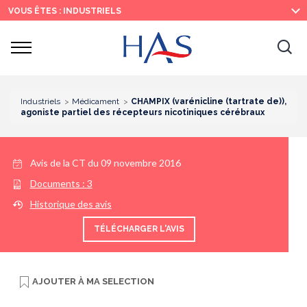
Recherche
Menu
Contenu
VOUS ÊTES : INDUSTRIELS
principal
principal
Ouvrir
Ouv
le
menu
la
re
Industriels
Médicament
CHAMPIX (varénicline (tartrate de)),
agoniste partiel des récepteurs nicotiniques cérébraux
Avis de la CT du
09 novembre 2016
Documents :
3
Historique des avis
TÉLÉCHARGER L'AVIS
AJOUTER À
MA SELECTION