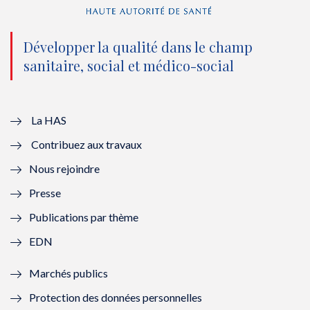
n
(
n
(
o
n
o
n
Développer la qualité dans le champ
sanitaire, social et médico-social
u
o
u
o
v
u
v
u
e
v
e
v
La HAS
Contribuez aux travaux
l
e
l
e
Nous rejoindre
l
l
l
l
Presse
e
l
e
l
Publications par thème
f
e
f
e
EDN
e
f
e
f
Marchés publics
n
e
n
e
Protection des données personnelles
ê
n
ê
n