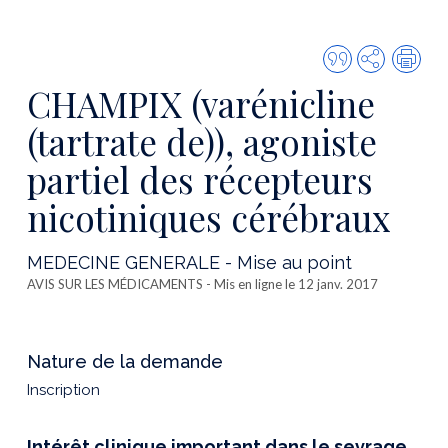
Citer
Partager
Imp
cette
CHAMPIX (varénicline
publicatio
(tartrate de)), agoniste
partiel des récepteurs
nicotiniques cérébraux
MEDECINE GENERALE - Mise au point
AVIS SUR LES MÉDICAMENTS
- Mis en ligne le 12 janv. 2017
Nature de la demande
Inscription
Intérêt clinique important dans le sevrage