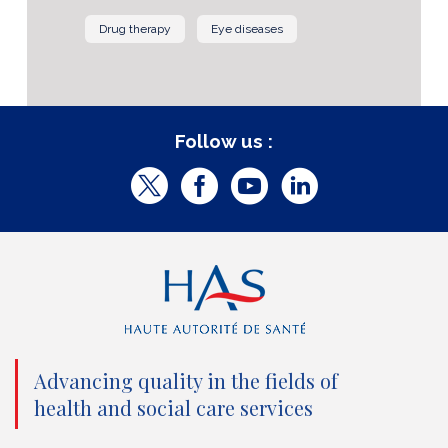
Drug therapy
Eye diseases
Follow us :
T
F
Y
L
w
a
o
i
i
c
u
n
t
e
t
k
t
b
u
e
e
o
b
d
Advancing quality in the fields of
r
o
e
I
health and social care services
(
k
(
n