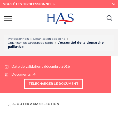
Recherche
Menu
Contenu
VOUS ÊTES : PROFESSIONNELS
principal
principal
Ouvrir
Ouv
le
menu
la
re
Professionnels
Organisation des soins
Organiser les parcours de santé
L'essentiel de la démarche
palliative
Date de validation :
décembre 2016
Documents :
4
TÉLÉCHARGER LE DOCUMENT
AJOUTER À
MA SELECTION