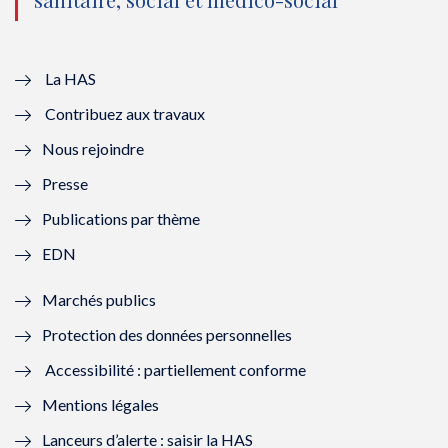
u
o
u
o
v
u
v
u
e
v
e
v
La HAS
Contribuez aux travaux
l
e
l
e
Nous rejoindre
l
l
l
l
Presse
e
l
e
l
Publications par thème
f
e
f
e
EDN
e
f
e
f
Marchés publics
n
e
n
e
Protection des données personnelles
ê
n
ê
n
Accessibilité : partiellement conforme
t
ê
t
ê
Mentions légales
r
t
r
t
Lanceurs d’alerte : saisir la HAS