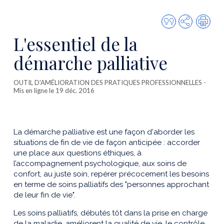
Citer
Partager
Imp
cette
L'essentiel de la
publicatio
démarche palliative
OUTIL D'AMÉLIORATION DES PRATIQUES PROFESSIONNELLES
-
Mis en ligne le 19 déc. 2016
La démarche palliative est une façon d'aborder les
situations de fin de vie de façon anticipée : accorder
une place aux questions éthiques, à
l’accompagnement psychologique, aux soins de
confort, au juste soin, repérer précocement les besoins
en terme de soins palliatifs des "personnes approchant
de leur fin de vie".
Les soins palliatifs, débutés tôt dans la prise en charge
de la maladie, améliorent la qualité de vie, le contrôle