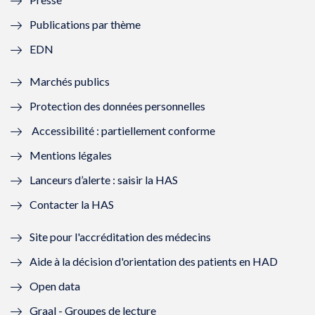
e
l
e
l
Publications par thème
f
e
f
e
EDN
e
f
e
f
Marchés publics
n
e
n
e
Protection des données personnelles
ê
n
ê
n
Accessibilité : partiellement conforme
t
ê
t
ê
Mentions légales
r
t
r
t
Lanceurs d’alerte : saisir la HAS
e
r
e
r
Contacter la HAS
)
e
)
e
Site pour l'accréditation des médecins
)
)
Aide à la décision d'orientation des patients en HAD
Open data
Graal - Groupes de lecture