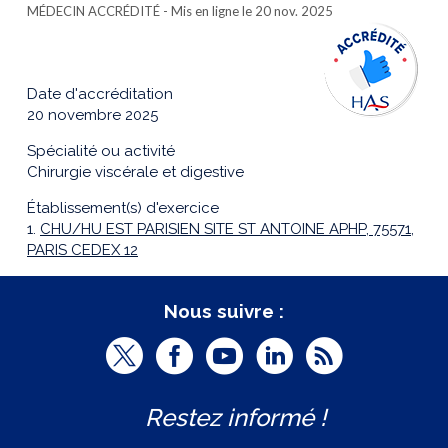
MÉDECIN ACCRÉDITÉ
- Mis en ligne le 20 nov. 2025
Date d'accréditation
20 novembre 2025
Spécialité ou activité
Chirurgie viscérale et digestive
Établissement(s) d'exercice
1.
CHU/HU EST PARISIEN SITE ST ANTOINE APHP, 75571,
PARIS CEDEX 12
Nous suivre :
T
F
Y
L
R
w
a
o
i
S
Restez informé !
i
c
u
n
S