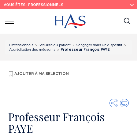
Recherche
Menu
Contenu
VOUS ÊTES : PROFESSIONNELS
principal
principal
Ouvrir
Ouv
le
menu
la
re
Professionnels
Sécurité du patient
S’engager dans un dispositif
Accréditation des médecins
Professeur François PAYE
AJOUTER À
MA SELECTION
Partager
Imp
Professeur François
PAYE