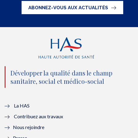
t
e
t
k
ABONNEZ-VOUS AUX ACTUALITÉS
t
b
u
e
e
o
b
d
r
o
e
I
(
k
(
n
n
(
n
(
o
n
o
n
Développer la qualité dans le champ
sanitaire, social et médico-social
u
o
u
o
v
u
v
u
e
v
e
v
La HAS
Contribuez aux travaux
l
e
l
e
Nous rejoindre
l
l
l
l
Presse