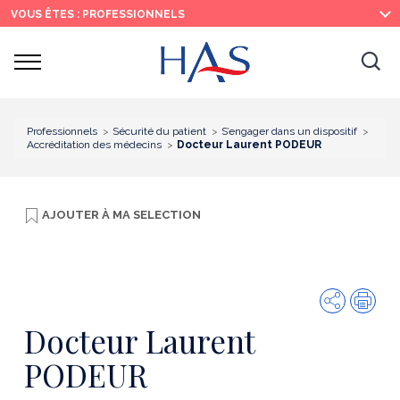
Recherche
Menu
Contenu
VOUS ÊTES : PROFESSIONNELS
principal
principal
Ouvrir
Ouv
le
menu
la
re
Professionnels
Sécurité du patient
S’engager dans un dispositif
Accréditation des médecins
Docteur Laurent PODEUR
AJOUTER À
MA SELECTION
Partager
Imp
Docteur Laurent
PODEUR