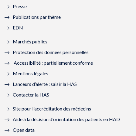
Presse
e
l
e
l
Publications par thème
f
e
f
e
EDN
e
f
e
f
Marchés publics
n
e
n
e
Protection des données personnelles
ê
n
ê
n
Accessibilité : partiellement conforme
t
ê
t
ê
Mentions légales
r
t
r
t
Lanceurs d’alerte : saisir la HAS
e
r
e
r
Contacter la HAS
)
e
)
e
Site pour l'accréditation des médecins
)
)
Aide à la décision d'orientation des patients en HAD
Open data