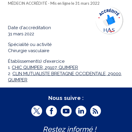
MÉDECIN ACCRÉDITÉ
- Mis en ligne le 31 mars 2022
Date d'accréditation
31 mars 2022
Spécialité ou activité
Chirurgie vasculaire
Établissement(s) d'exercice
1.
CHIC QUIMPER, 29107, QUIMPER
2.
CLIN MUTUALISTE BRETAGNE OCCIDENTALE, 29000,
QUIMPER
Nous suivre :
T
F
Y
L
R
w
a
o
i
S
Restez informé !