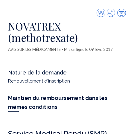
Citer
Partager
Imp
cette
NOVATREX
publicatio
(methotrexate)
AVIS SUR LES MÉDICAMENTS
- Mis en ligne le 09 févr. 2017
Nature de la demande
Renouvellement d'inscription
Maintien du remboursement dans les
mêmes conditions
Service Médical Rendu (SMR)