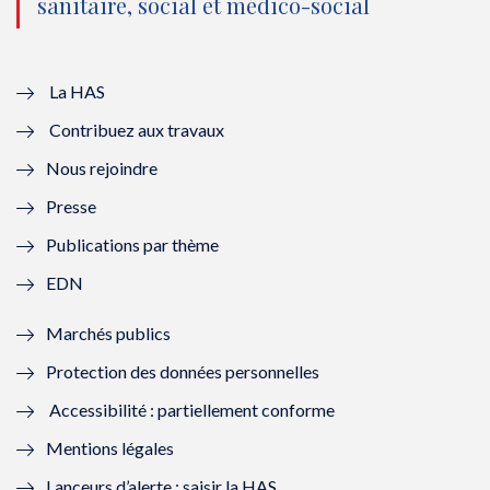
sanitaire, social et médico-social
u
o
u
o
v
u
v
u
e
v
e
v
La HAS
Contribuez aux travaux
l
e
l
e
Nous rejoindre
l
l
l
l
Presse
e
l
e
l
Publications par thème
f
e
f
e
EDN
e
f
e
f
Marchés publics
n
e
n
e
Protection des données personnelles
ê
n
ê
n
Accessibilité : partiellement conforme
t
ê
t
ê
Mentions légales
r
t
r
t
Lanceurs d’alerte : saisir la HAS