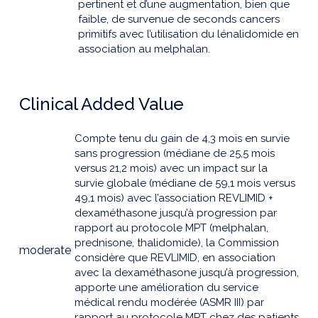
pertinent et d’une augmentation, bien que
faible, de survenue de seconds cancers
primitifs avec l’utilisation du lénalidomide en
association au melphalan.
Clinical Added Value
Compte tenu du gain de 4,3 mois en survie
sans progression (médiane de 25,5 mois
versus 21,2 mois) avec un impact sur la
survie globale (médiane de 59,1 mois versus
49,1 mois) avec l’association REVLIMID +
dexaméthasone jusqu’à progression par
rapport au protocole MPT (melphalan,
prednisone, thalidomide), la Commission
moderate
considère que REVLIMID, en association
avec la dexaméthasone jusqu’à progression,
apporte une amélioration du service
médical rendu modérée (ASMR III) par
rapport au protocole MPT chez des patients