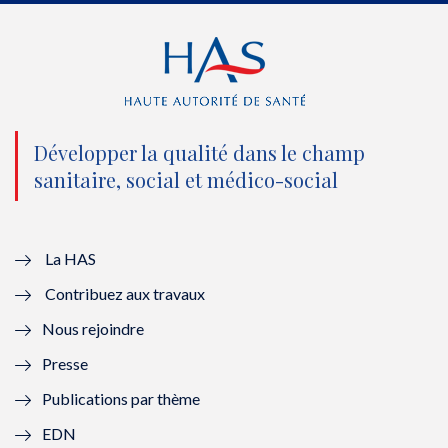
e
o
b
d
r
o
e
I
(
k
(
n
n
(
n
(
o
n
o
n
Développer la qualité dans le champ
sanitaire, social et médico-social
u
o
u
o
v
u
v
u
e
v
e
v
La HAS
Contribuez aux travaux
l
e
l
e
Nous rejoindre
l
l
l
l
Presse
e
l
e
l
Publications par thème
f
e
f
e
EDN