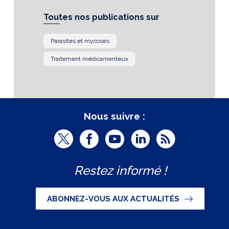
Toutes nos publications sur
Parasites et mycoses
Traitement médicamenteux
Nous suivre :
T
F
Y
L
R
w
a
o
i
S
Restez informé !
i
c
u
n
S
t
e
t
k
ABONNEZ-VOUS AUX ACTUALITÉS
t
b
u
e