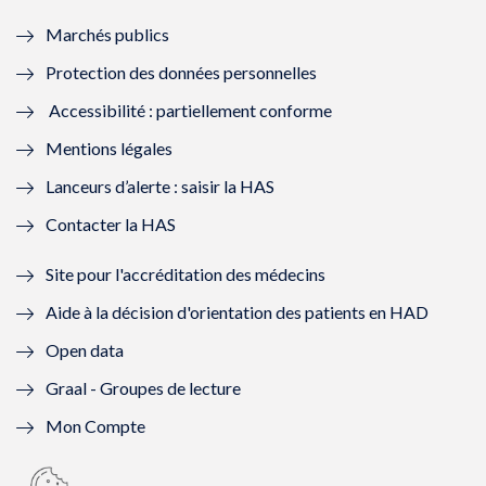
e
f
e
f
Marchés publics
n
e
n
e
Protection des données personnelles
ê
n
ê
n
Accessibilité : partiellement conforme
t
ê
t
ê
Mentions légales
r
t
r
t
Lanceurs d’alerte : saisir la HAS
e
r
e
r
Contacter la HAS
)
e
)
e
Site pour l'accréditation des médecins
)
)
Aide à la décision d'orientation des patients en HAD
Open data
Graal - Groupes de lecture
Mon Compte