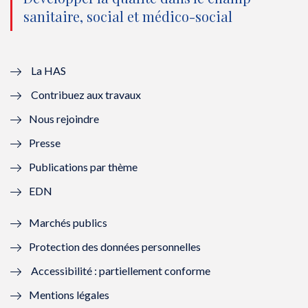
sanitaire, social et médico-social
u
o
u
o
v
u
v
u
e
v
e
v
La HAS
Contribuez aux travaux
l
e
l
e
Nous rejoindre
l
l
l
l
Presse
e
l
e
l
Publications par thème
f
e
f
e
EDN
e
f
e
f
Marchés publics
n
e
n
e
Protection des données personnelles
ê
n
ê
n
Accessibilité : partiellement conforme
t
ê
t
ê
Mentions légales
r
t
r
t