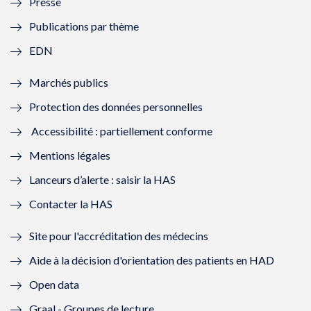
Presse
e
l
e
l
Publications par thème
f
e
f
e
EDN
e
f
e
f
Marchés publics
n
e
n
e
Protection des données personnelles
ê
n
ê
n
Accessibilité : partiellement conforme
t
ê
t
ê
Mentions légales
r
t
r
t
Lanceurs d’alerte : saisir la HAS
e
r
e
r
Contacter la HAS
)
e
)
e
Site pour l'accréditation des médecins
)
)
Aide à la décision d'orientation des patients en HAD
Open data
Graal - Groupes de lecture