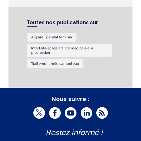
Toutes nos publications sur
Appareil génital féminin
Infertilité et assistance médicale à la
procréation
Traitement médicamenteux
Nous suivre :
T
F
Y
L
R
w
a
o
i
S
Restez informé !
i
c
u
n
S