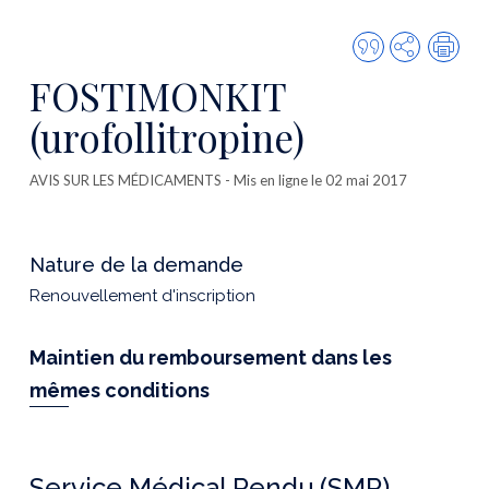
Citer
Partager
Imp
cette
FOSTIMONKIT
publicatio
(urofollitropine)
AVIS SUR LES MÉDICAMENTS
- Mis en ligne le 02 mai 2017
Nature de la demande
Renouvellement d'inscription
Maintien du remboursement dans les
mêmes conditions
Service Médical Rendu (SMR)