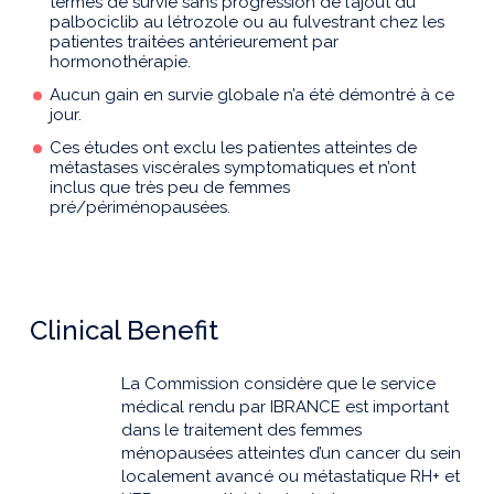
termes de survie sans progression de l’ajout du
palbociclib au létrozole ou au fulvestrant chez les
patientes traitées antérieurement par
hormonothérapie.
Aucun gain en survie globale n’a été démontré à ce
jour.
Ces études ont exclu les patientes atteintes de
métastases viscérales symptomatiques et n’ont
inclus que très peu de femmes
pré/périménopausées.
Clinical Benefit
La Commission considère que le service
médical rendu par IBRANCE est important
dans le traitement des femmes
ménopausées atteintes d’un cancer du sein
localement avancé ou métastatique RH+ et