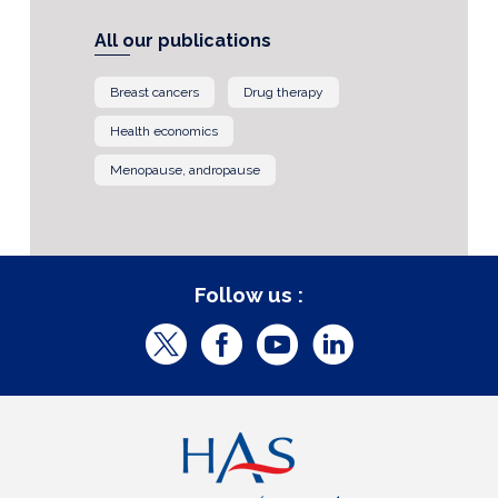
All our publications
Breast cancers
Drug therapy
Health economics
Menopause, andropause
Follow us :
T
F
Y
L
w
a
o
i
i
c
u
n
t
e
t
k