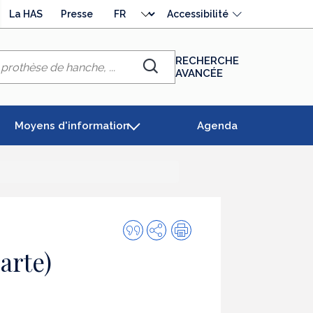
Choisir
La HAS
Presse
Accessibilité
la
langue
RECHERCHE
AVANCÉE
Chercher
Moyens d'information
Agenda
Citer
Partager
Impression
cette
arte)
publication