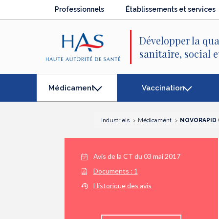
Recherche
Menu
Contenu
Professionnels
Établissements et services
principal
principal
Développer la qua
sanitaire, social 
Vaccination
Médicament
(élément
séléctionné)
Industriels
Médicament
NOVORAPID (
Avis de la CT du
03 mai 2017
Documents :
1
Historique des avis