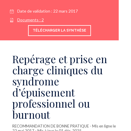
Date de validation :
22 mars 2017
Documents :
2
TÉLÉCHARGER LA SYNTHÈSE
Repérage et prise en
charge cliniques du
syndrome
d’épuisement
professionnel ou
burnout
RECOMMANDATION DE BONNE PRATIQUE
- Mis en ligne le
22 mai 2017 - Mis à jour le 01 déc. 2025