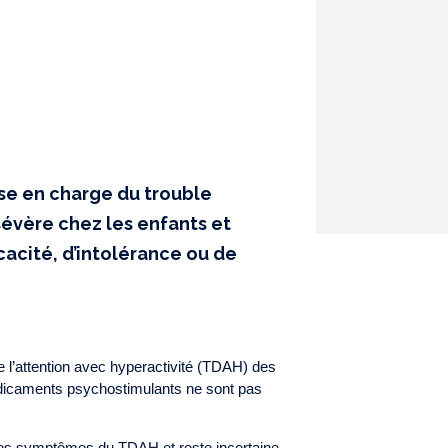
ise en charge du trouble
 sévère chez les enfants et
cacité, d’intolérance ou de
e l’attention avec hyperactivité (TDAH) des
édicaments psychostimulants ne sont pas
 les symptômes du TDAH et reste incertaine