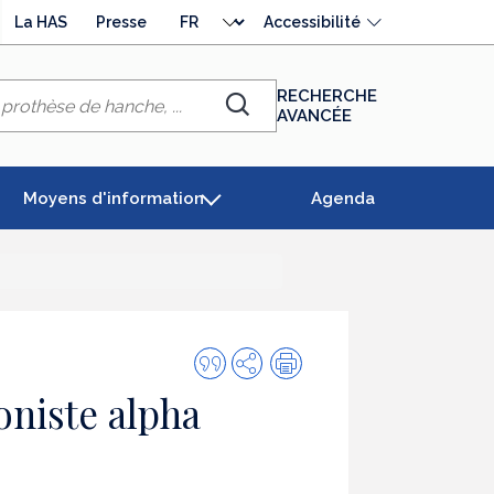
Choisir
La HAS
Presse
Accessibilité
la
langue
RECHERCHE
AVANCÉE
Chercher
Moyens d'information
Agenda
Citer
Partager
Impression
cette
oniste alpha
publication