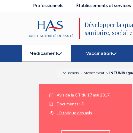
Recherche
Menu
Contenu
Professionnels
Établissements et services
principal
principal
Développer la qua
sanitaire, social 
Vaccination
Médicament
(élément
séléctionné)
Industriels
Médicament
INTUNIV (gu
Avis de la CT du
17 mai 2017
Documents :
3
Historique des avis