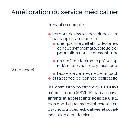
Amélioration du service médical r
Prenant en compte :
les données issues des études cli
par rapport au placebo :
une quantité d’effet modeste, év
échelle symptomatologique de pe
population non strictement supe
un profil de tolérance préoccu
indésirables neuropsychiatriques
V (absence)
l’absence de mesure de l’impact s
et l’absence de donnée d’efficacité
la Commission considère qu’INTUNIV n
médical rendu (ASMR V) dans la pris
enfants et adolescents âgés de 6 à 17 
bien conduit par méthylphénidate en
psychologiques, éducatives et sociale
indication à ce dernier.