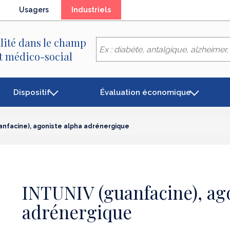
(élément
Usagers
Industriels
séléctionné)
lité dans le champ
et médico-social
Dispositif
Évaluation économique
anfacine), agoniste alpha adrénergique
INTUNIV (guanfacine), ag
adrénergique