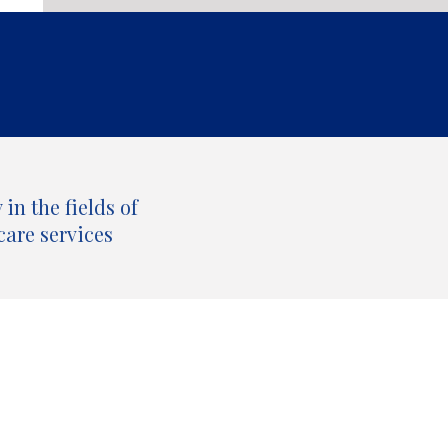
in the fields of
care services
All our publications by topic and type