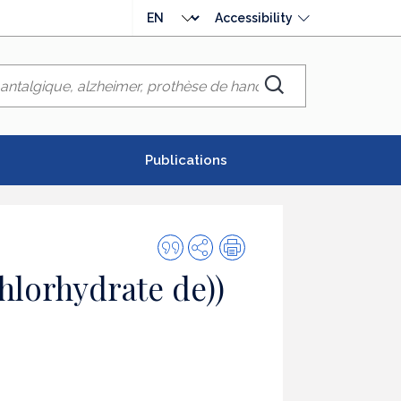
Choose
Accessibility
language
Chercher
Publications
Quote
Share
Print
this
hlorhydrate de))
publication