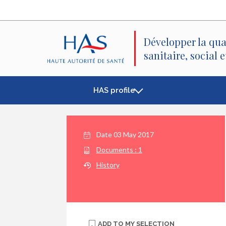
Search
Main
Main
Menu
Content
Développer la qua
sanitaire, social 
HAS profile
Date
03 May 2017
Documents :
1
History
ADD TO
MY SELECTION