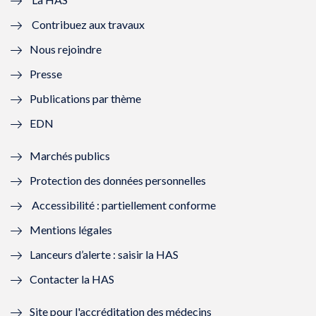
e
v
e
v
Contribuez aux travaux
l
e
l
e
Nous rejoindre
l
l
l
l
Presse
e
l
e
l
Publications par thème
f
e
f
e
EDN
e
f
e
f
Marchés publics
n
e
n
e
Protection des données personnelles
ê
n
ê
n
Accessibilité : partiellement conforme
t
ê
t
ê
Mentions légales
r
t
r
t
Lanceurs d’alerte : saisir la HAS
e
r
e
r
Contacter la HAS
)
e
)
e
Site pour l'accréditation des médecins