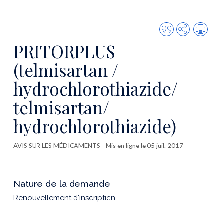
Citer
Partager
Imp
cette
PRITORPLUS
publicatio
(telmisartan /
hydrochlorothiazide/
telmisartan/
hydrochlorothiazide)
AVIS SUR LES MÉDICAMENTS
- Mis en ligne le 05 juil. 2017
Nature de la demande
Renouvellement d'inscription