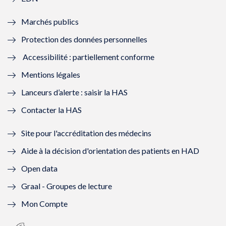
e
f
e
f
Marchés publics
n
e
n
e
Protection des données personnelles
ê
n
ê
n
Accessibilité : partiellement conforme
t
ê
t
ê
Mentions légales
r
t
r
t
Lanceurs d’alerte : saisir la HAS
e
r
e
r
Contacter la HAS
)
e
)
e
Site pour l'accréditation des médecins
)
)
Aide à la décision d'orientation des patients en HAD
Open data
Graal - Groupes de lecture
Mon Compte