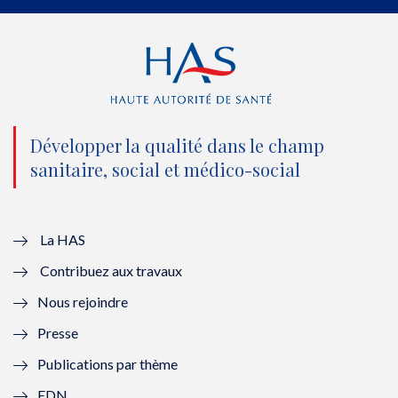
e
o
b
d
r
o
e
I
(
k
(
n
n
(
n
(
o
n
o
n
Développer la qualité dans le champ
sanitaire, social et médico-social
u
o
u
o
v
u
v
u
e
v
e
v
La HAS
Contribuez aux travaux
l
e
l
e
Nous rejoindre
l
l
l
l
Presse
e
l
e
l
Publications par thème
f
e
f
e
EDN