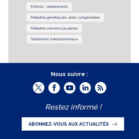
Enfants - Adolescents
Maladies génétiques, rares, congénitales
Maladies neuromusculaires
Traitement médicamenteux
Nous suivre :
T
F
Y
L
R
w
a
o
i
S
Restez informé !
i
c
u
n
S
t
e
t
k
ABONNEZ-VOUS AUX ACTUALITÉS
t
b
u
e