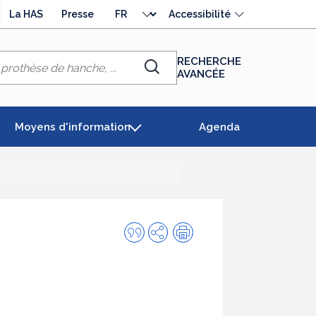
Choisir
La HAS
Presse
Accessibilité
la
langue
RECHERCHE
AVANCÉE
Chercher
Moyens d'information
Agenda
Citer
Partager
Impression
cette
publication