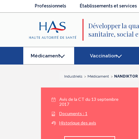
Recherche
Menu
Contenu
Professionnels
Établissements et services
principal
principal
Développer la qua
sanitaire, social 
Vaccination
Médicament
(élément
séléctionné)
Industriels
Médicament
NANDIKTOR (
Avis de la CT du
13 septembre
2017
Documents :
1
Historique des avis