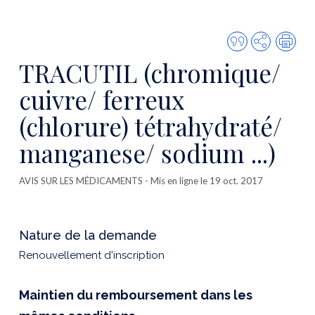
Citer
Partager
Imp
cette
TRACUTIL (chromique/
publicatio
cuivre/ ferreux
(chlorure) tétrahydraté/
manganese/ sodium ...)
AVIS SUR LES MÉDICAMENTS
- Mis en ligne le 19 oct. 2017
Nature de la demande
Renouvellement d'inscription
Maintien du remboursement dans les