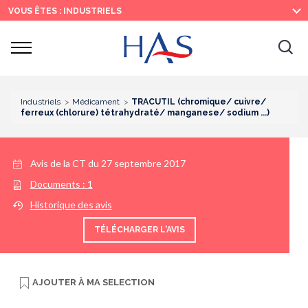
Recherche
Menu
Contenu
VOUS ÊTES : INDUSTRIELS
principal
principal
Ouvrir
Ouv
le
menu
la
re
Industriels
Médicament
TRACUTIL (chromique/ cuivre/
ferreux (chlorure) tétrahydraté/ manganese/ sodium ...)
Avis de la CT du
27 septembre 2017
Documents :
1
Historique des avis
TÉLÉCHARGER L'AVIS
AJOUTER À
MA SELECTION