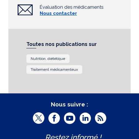
Évaluation des médicaments
Nous contacter
Toutes nos publications sur
Nutrition, diététique
Traitement médicamenteux
Nous suivre :
T
F
Y
L
R
w
a
o
i
S
Restez informé !