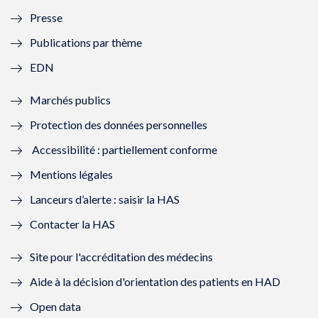
l
l
l
l
Presse
e
l
e
l
Publications par thème
f
e
f
e
EDN
e
f
e
f
Marchés publics
n
e
n
e
Protection des données personnelles
ê
n
ê
n
Accessibilité : partiellement conforme
t
ê
t
ê
Mentions légales
r
t
r
t
Lanceurs d’alerte : saisir la HAS
e
r
e
r
Contacter la HAS
)
e
)
e
Site pour l'accréditation des médecins
)
)
Aide à la décision d'orientation des patients en HAD
Open data