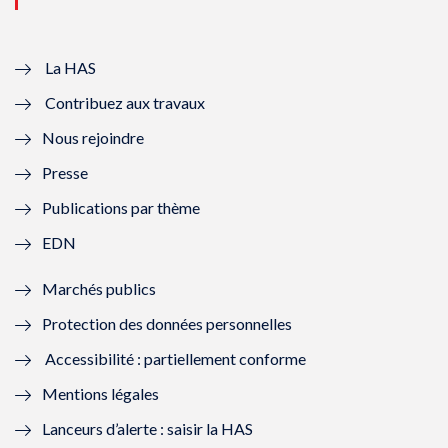
u
o
u
o
v
u
v
u
e
v
e
v
La HAS
Contribuez aux travaux
l
e
l
e
Nous rejoindre
l
l
l
l
Presse
e
l
e
l
Publications par thème
f
e
f
e
EDN
e
f
e
f
Marchés publics
n
e
n
e
Protection des données personnelles
ê
n
ê
n
Accessibilité : partiellement conforme
t
ê
t
ê
Mentions légales
r
t
r
t
Lanceurs d’alerte : saisir la HAS
e
r
e
r