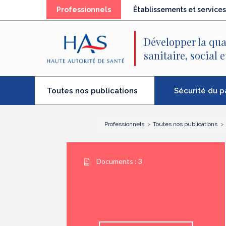
Recherche
Menu
Contenu
(élément
Professionnels
Établissements et services
principal
principal
séléctionné)
Développer la qua
sanitaire, social 
(élément
Sécurité du p
Toutes nos publications
séléctionné)
Professionnels
Toutes nos publications
Documents :
3