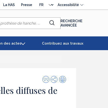
Choisir
La HAS
Presse
Accessibilité
la
langue
RECHERCHE
AVANCÉE
Chercher
on des actes
Contribuez aux travaux
Citer
Partager
Impression
cette
lles diffuses de
publication