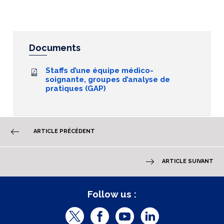
Documents
Staffs d’une équipe médico-
soignante, groupes d’analyse de
pratiques (GAP)
ARTICLE PRÉCÉDENT
ARTICLE SUIVANT
Follow us :
T
F
Y
L