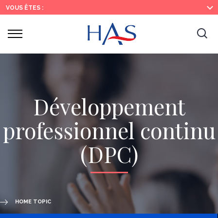
Search
Main
Main
VOUS ÊTES :
Menu
Content
Ouvrir
Ouv
le
menu
la
re
Développement
professionnel continu
(DPC)
HOME TOPIC