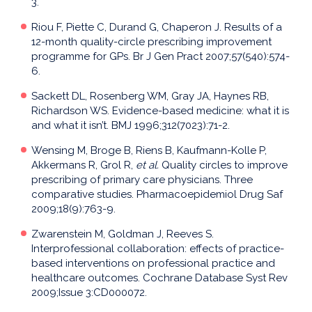
3.
Riou F, Piette C, Durand G, Chaperon J. Results of a
12-month quality-circle prescribing improvement
programme for GPs. Br J Gen Pract 2007;57(540):574-
6.
Sackett DL, Rosenberg WM, Gray JA, Haynes RB,
Richardson WS. Evidence-based medicine: what it is
and what it isn’t. BMJ 1996;312(7023):71-2.
Wensing M, Broge B, Riens B, Kaufmann-Kolle P,
Akkermans R, Grol R,
et al.
Quality circles to improve
prescribing of primary care physicians. Three
comparative studies. Pharmacoepidemiol Drug Saf
2009;18(9):763-9.
Zwarenstein M, Goldman J, Reeves S.
Interprofessional collaboration: effects of practice-
based interventions on professional practice and
healthcare outcomes. Cochrane Database Syst Rev
2009;Issue 3:CD000072.