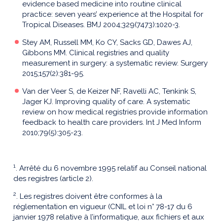
evidence based medicine into routine clinical
practice: seven years’ experience at the Hospital for
Tropical Diseases. BMJ 2004;329(7473):1020-3.
Stey AM, Russell MM, Ko CY, Sacks GD, Dawes AJ,
Gibbons MM. Clinical registries and quality
measurement in surgery: a systematic review. Surgery
2015;157(2):381-95.
Van der Veer S, de Keizer NF, Ravelli AC, Tenkink S,
Jager KJ. Improving quality of care. A systematic
review on how medical registries provide information
feedback to health care providers. Int J Med Inform
2010;79(5):305-23.
1
. Arrêté du 6 novembre 1995 relatif au Conseil national
des registres (article 2).
2
. Les registres doivent être conformes à la
réglementation en vigueur (CNIL et loi n° 78-17 du 6
janvier 1978 relative à l’informatique, aux fichiers et aux