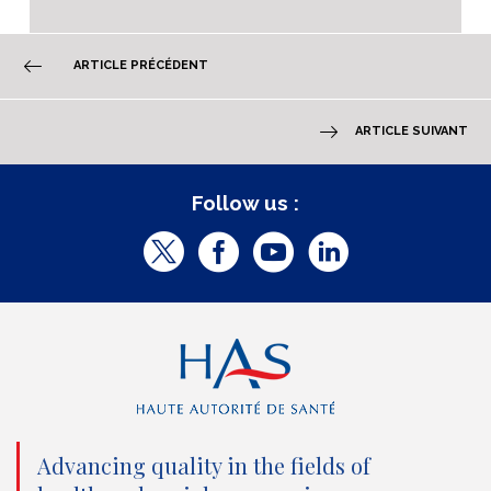
ARTICLE PRÉCÉDENT
ARTICLE SUIVANT
Follow us :
T
F
Y
L
w
a
o
i
i
c
u
n
t
e
t
k
t
b
u
e
e
o
b
d
Advancing quality in the fields of