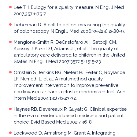
Lee TH. Eulogy for a quality measure. N Engl J Med
2007;357:1175-7.
Lieberman D. A call to action-measuring the quality
of colonoscopy. N Engl J Med 2006;355(24):2588-9.
Mangione-Smith R, DeCristofaro AH, Setodji CM,
Keesey J, Klein DJ, Adams JL, et al. The quality of
ambulatory care delivered to children in the United
States. N Engl J Med 2007;357(15):1515-23.
Ornstein S, Jenkins RG, Nietert PJ, Feifer C, Roylance
LF, Nemeth L, et al. A multimethod quality
improvement intervention to improve preventive
cardiovascular care: a cluster randomized trial. Ann
Intern Med 2004;141(7):523-32.
Haynes RB, Devereaux P, Guyatt G. Clinical expertise
in the era of evidence based medicine and patient
choice. Evid Based Med 2002;7:36-8.
Lockwood D, Armstrong M, Grant A. Integrating