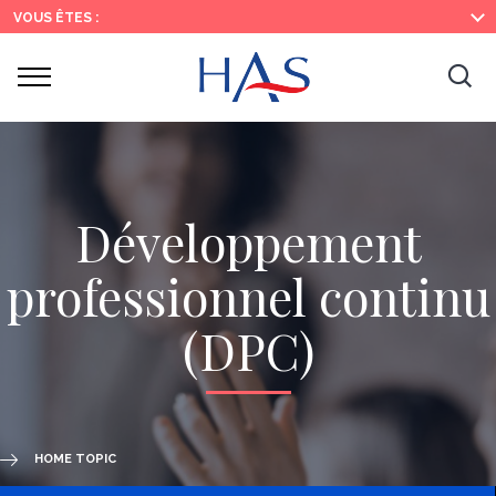
Search
Main
Main
VOUS ÊTES :
Menu
Content
Ouvrir
Ouv
le
menu
la
re
Développement
professionnel continu
(DPC)
HOME TOPIC