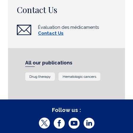
Contact Us
Évaluation des médicaments
Contact Us
All our publications
Drug therapy
Hematologic cancers
Follow us :
T
F
Y
L