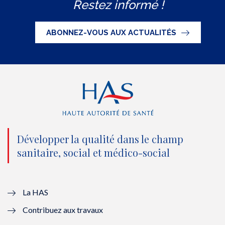
Restez informé !
i
c
u
n
S
t
e
t
k
ABONNEZ-VOUS AUX ACTUALITÉS
t
b
u
e
e
o
b
d
r
o
e
I
(
k
(
n
n
(
n
(
o
n
o
n
Développer la qualité dans le champ
sanitaire, social et médico-social
u
o
u
o
v
u
v
u
e
v
e
v
La HAS
Contribuez aux travaux
l
e
l
e