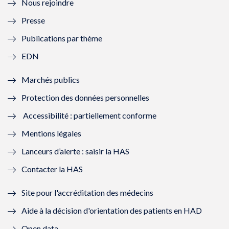
Nous rejoindre
l
l
l
l
Presse
e
l
e
l
Publications par thème
f
e
f
e
EDN
e
f
e
f
Marchés publics
n
e
n
e
Protection des données personnelles
ê
n
ê
n
Accessibilité : partiellement conforme
t
ê
t
ê
Mentions légales
r
t
r
t
Lanceurs d’alerte : saisir la HAS
e
r
e
r
Contacter la HAS
)
e
)
e
Site pour l'accréditation des médecins
)
)
Aide à la décision d'orientation des patients en HAD
Open data