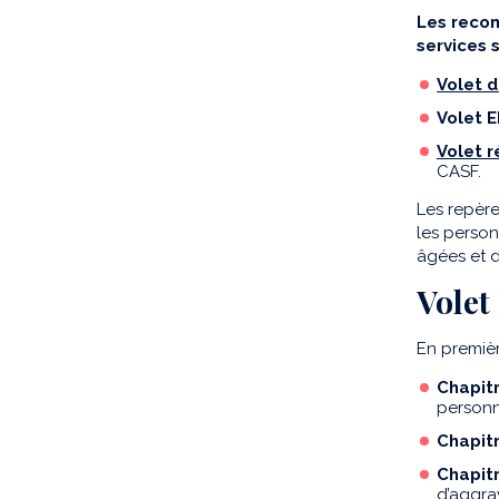
Les recom
services 
Volet d
Volet 
Volet 
CASF.
Les repère
les person
âgées et d
Volet
En premièr
Chapitr
personn
Chapitr
Chapitr
d’aggra