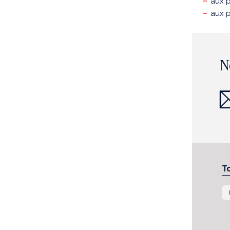
aux p
aux p
N
T