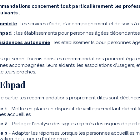
mandations concernent tout particulièrement les professi
suivants
:
omicile
: les services d’aide, d’accompagnement et de soins à domi
Ehpad
: les établissements pour personnes âgées dépendantes (Ehp
résidences autonomie
: les établissements pour personnes âgées 
s qui seront fournis dans les recommandations pourront égale
nes accompagnées, leurs aidants, les associations d’usagers,
e leurs proches.
 Ehpad
e partie, les recommandations proprement dites sont déclinées 
e 1
- Mettre en place un dispositif de veille permettant d’iden
es accueillies
e 2
- Partager l’analyse des signes repérés des risques de per
e 3
- Adapter les réponses lorsque les personnes accueillies 
vation de la perte d’autonomie