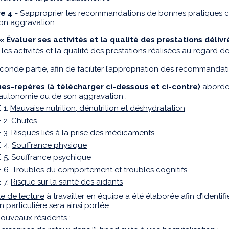
re 4
- S’approprier les recommandations de bonnes pratiques c
on aggravation
« Évaluer ses activités et la qualité des prestations déliv
er les activités et la qualité des prestations réalisées au rega
econde partie, afin de faciliter l’appropriation des recommandati
hes-repères (à télécharger ci-dessous et ci-contre)
aborden
’autonomie ou de son aggravation ;
 1.
Mauvaise nutrition, dénutrition et déshydratation
 2.
Chutes
 3.
Risques liés à la prise des médicaments
E 4.
Souffrance physique
 5.
Souffrance psychique
E 6.
Troubles du comportement et troubles cognitifs
 7.
Risque sur la santé des aidants
le de lecture
à travailler en équipe a été élaborée afin d’identif
n particulière sera ainsi portée :
ouveaux résidents ;