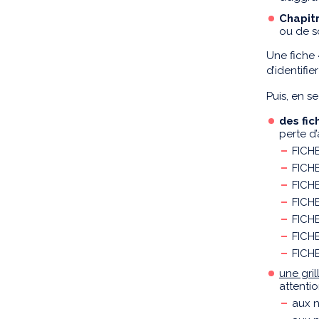
Chapit
ou de s
Une fiche
d’identifi
Puis, en s
des
fic
perte d
FICHE
FICHE
FICHE
FICH
FICHE
FICH
FICHE
une gril
attentio
aux n