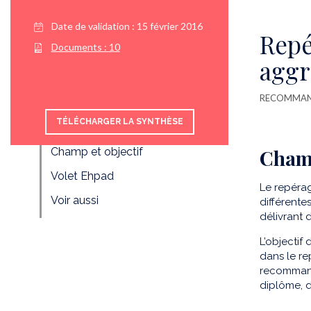
Date de validation :
15 février 2016
Repé
Documents :
10
aggr
RECOMMAND
TÉLÉCHARGER LA SYNTHÈSE
Champ et objectif
Champ
Volet Ehpad
Le repéra
Voir aussi
différente
délivrant 
L’objectif
dans le r
recommanda
diplôme, d