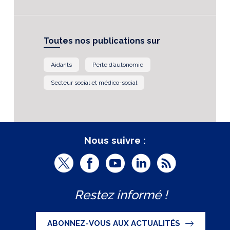
Toutes nos publications sur
Aidants
Perte d’autonomie
Secteur social et médico-social
Nous suivre :
T
F
Y
L
R
w
a
o
i
S
Restez informé !
i
c
u
n
S
t
e
t
k
ABONNEZ-VOUS AUX ACTUALITÉS