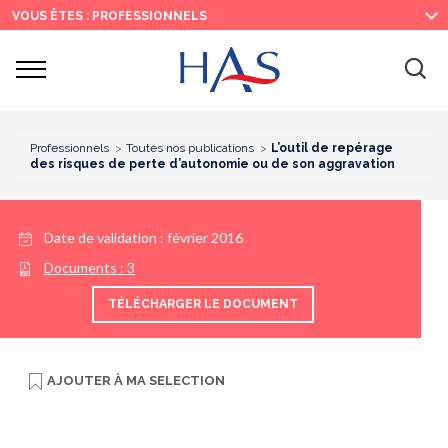
Recherche
Menu
Contenu
VOUS ÊTES : PROFESSIONNELS
principal
principal
Ouvrir
Ouv
le
menu
la
re
Professionnels
Toutes nos publications
L’outil de repérage
des risques de perte d’autonomie ou de son aggravation
Date de validation :
février 2016
Documents :
3
TÉLÉCHARGER LE DOCUMENT
AJOUTER À
MA SELECTION