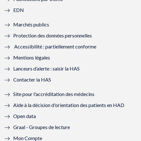
f
e
f
e
EDN
e
f
e
f
Marchés publics
n
e
n
e
Protection des données personnelles
ê
n
ê
n
Accessibilité : partiellement conforme
t
ê
t
ê
Mentions légales
r
t
r
t
Lanceurs d’alerte : saisir la HAS
e
r
e
r
Contacter la HAS
)
e
)
e
Site pour l'accréditation des médecins
)
)
Aide à la décision d'orientation des patients en HAD
Open data
Graal - Groupes de lecture
Mon Compte