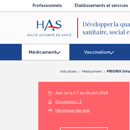
Recherche
Menu
Contenu
Professionnels
Établissements et services
principal
principal
Développer la qua
sanitaire, social 
Vaccination
Médicament
(élément
séléctionné)
Industriels
Médicament
PRIORIX (vir
Avis de la CT du
04 avril 2018
Documents :
1
Historique des avis