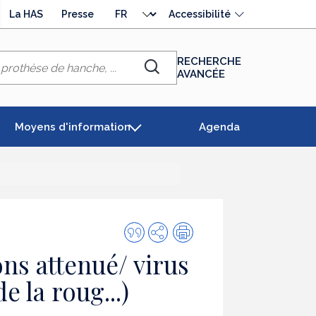
Choisir
La HAS
Presse
Accessibilité
la
langue
RECHERCHE
AVANCÉE
Chercher
Moyens d'information
Agenda
Citer
Partager
Impression
cette
ons attenué/ virus
publication
e la roug...)