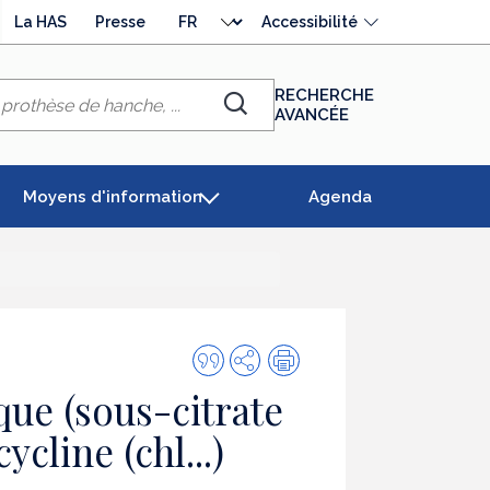
Choisir
La HAS
Presse
Accessibilité
la
langue
RECHERCHE
AVANCÉE
Chercher
Moyens d'information
Agenda
Citer
Partager
Impression
cette
ue (sous-citrate
publication
cline (chl...)