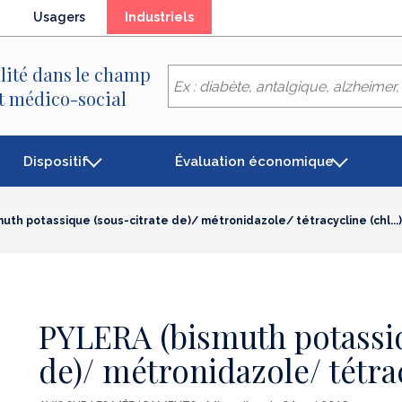
(élément
Usagers
Industriels
séléctionné)
lité dans le champ
et médico-social
Dispositif
Évaluation économique
uth potassique (sous-citrate de)/ métronidazole/ tétracycline (chl...)
PYLERA (bismuth potassiq
de)/ métronidazole/ tétracy