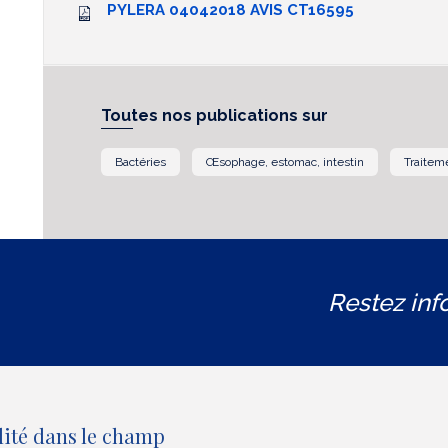
PYLERA 04042018 AVIS CT16595
Toutes nos publications sur
Bactéries
Œsophage, estomac, intestin
Traite
Restez inf
lité dans le champ