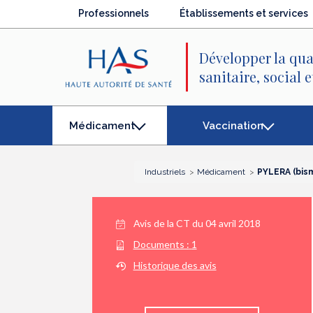
Recherche
Menu
Contenu
Professionnels
Établissements et services
principal
principal
Développer la qua
sanitaire, social 
Vaccination
Médicament
(élément
séléctionné)
Industriels
Médicament
PYLERA (bism
Avis de la CT du
04 avril 2018
Documents :
1
Historique des avis