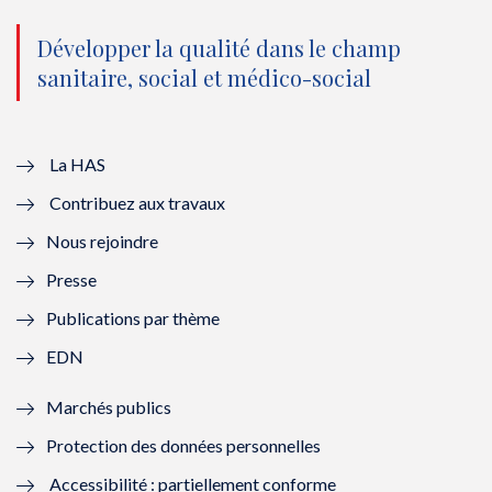
n
(
n
(
o
n
o
n
Développer la qualité dans le champ
sanitaire, social et médico-social
u
o
u
o
v
u
v
u
e
v
e
v
La HAS
Contribuez aux travaux
l
e
l
e
Nous rejoindre
l
l
l
l
Presse
e
l
e
l
Publications par thème
f
e
f
e
EDN
e
f
e
f
Marchés publics
n
e
n
e
Protection des données personnelles
ê
n
ê
n
Accessibilité : partiellement conforme