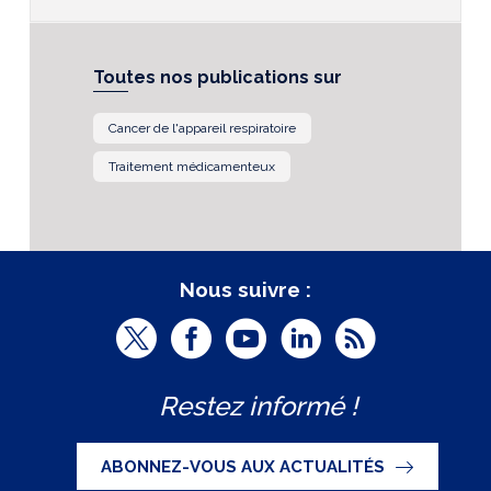
Toutes nos publications sur
Cancer de l'appareil respiratoire
Traitement médicamenteux
Nous suivre :
T
F
Y
L
R
w
a
o
i
S
Restez informé !
i
c
u
n
S
t
e
t
k
ABONNEZ-VOUS AUX ACTUALITÉS