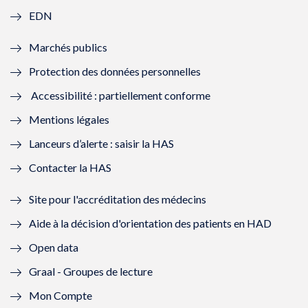
f
e
f
e
EDN
e
f
e
f
Marchés publics
n
e
n
e
Protection des données personnelles
ê
n
ê
n
Accessibilité : partiellement conforme
t
ê
t
ê
Mentions légales
r
t
r
t
Lanceurs d’alerte : saisir la HAS
e
r
e
r
Contacter la HAS
)
e
)
e
Site pour l'accréditation des médecins
)
)
Aide à la décision d'orientation des patients en HAD
Open data
Graal - Groupes de lecture
Mon Compte