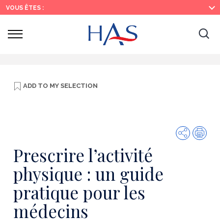
Search
Main
Main
VOUS ÊTES :
Menu
Content
Ouvrir
Ouv
le
menu
la
re
ADD TO
MY SELECTION
Share
Prin
Prescrire l’activité
physique : un guide
pratique pour les
médecins