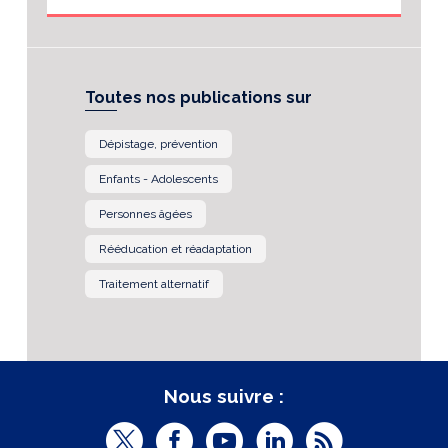
Toutes nos publications sur
Dépistage, prévention
Enfants - Adolescents
Personnes âgées
Rééducation et réadaptation
Traitement alternatif
Nous suivre :
T
F
Y
L
R