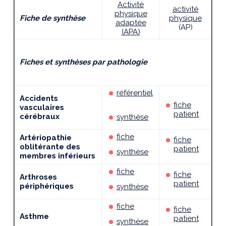
Activité
activité
physique
Fiche de synthèse
physique
adaptée
(AP)
(APA)
Fiches et synthèses par pathologie
référentiel
Accidents
fiche
vasculaires
patient
cérébraux
synthèse
fiche
Artériopathie
fiche
oblitérante des
patient
synthèse
membres inférieurs
fiche
fiche
Arthroses
patient
périphériques
synthèse
fiche
fiche
Asthme
patient
synthèse