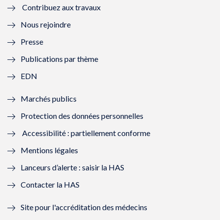
Contribuez aux travaux
l
e
l
e
Nous rejoindre
l
l
l
l
Presse
e
l
e
l
Publications par thème
f
e
f
e
EDN
e
f
e
f
Marchés publics
n
e
n
e
Protection des données personnelles
ê
n
ê
n
Accessibilité : partiellement conforme
t
ê
t
ê
Mentions légales
r
t
r
t
Lanceurs d’alerte : saisir la HAS
e
r
e
r
Contacter la HAS
)
e
)
e
Site pour l'accréditation des médecins
)
)