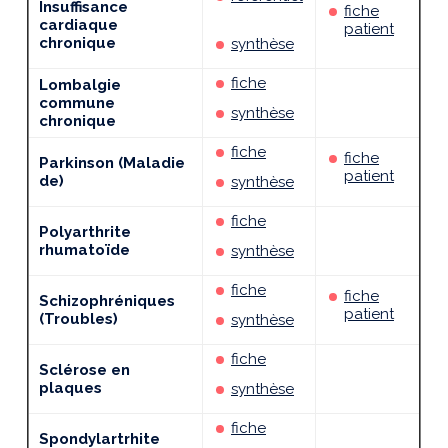
Insuffisance
fiche
cardiaque
patient
chronique
synthèse
fiche
Lombalgie
commune
synthèse
chronique
fiche
fiche
Parkinson (Maladie
patient
de)
synthèse
fiche
Polyarthrite
rhumatoïde
synthèse
fiche
fiche
Schizophréniques
patient
(Troubles)
synthèse
fiche
Sclérose en
plaques
synthèse
fiche
Spondylartrhite