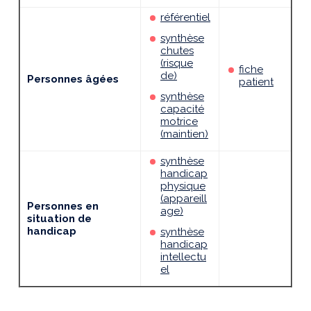
référentiel
synthèse
chutes
(risque
fiche
de)
Personnes âgées
patient
synthèse
capacité
motrice
(maintien)
synthèse
handicap
physique
(appareill
Personnes en
age)
situation de
handicap
synthèse
handicap
intellectu
el