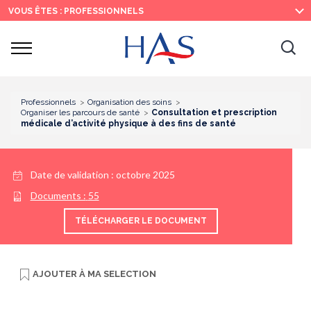
Recherche
Menu
Contenu
VOUS ÊTES : PROFESSIONNELS
principal
principal
Ouvrir
Ouv
le
menu
la
re
Professionnels
Organisation des soins
Organiser les parcours de santé
Consultation et prescription
médicale d’activité physique à des fins de santé
Date de validation :
octobre 2025
Documents :
55
TÉLÉCHARGER LE DOCUMENT
AJOUTER À
MA SELECTION