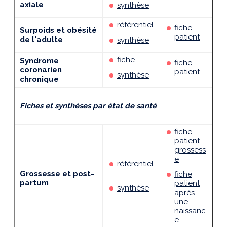
axiale
synthèse
référentiel
fiche
Surpoids et obésité
patient
de l'adulte
synthèse
fiche
Syndrome
fiche
coronarien
patient
synthèse
chronique
Fiches et synthèses par état de santé
fiche
patient
grossess
e
référentiel
Grossesse et post-
fiche
partum
patient
synthèse
après
une
naissanc
e