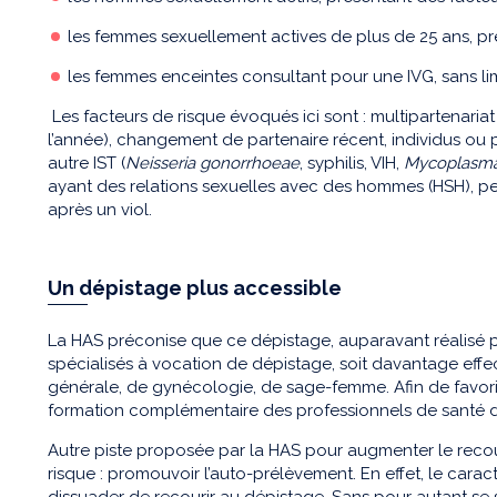
les femmes sexuellement actives de plus de 25 ans, pré
les femmes enceintes consultant pour une IVG, sans lim
Les facteurs de risque évoqués ici sont : multipartenaria
l’année), changement de partenaire récent, individus ou
autre IST (
Neisseria gonorrhoeae
, syphilis, VIH,
Mycoplasma
ayant des relations sexuelles avec des hommes (HSH), per
après un viol.
Un dépistage plus accessible
La HAS préconise que ce dépistage, auparavant réalisé 
spécialisés à vocation de dépistage, soit davantage eff
générale, de gynécologie, de sage-femme. Afin de favori
formation complémentaire des professionnels de santé de
Autre piste proposée par la HAS pour augmenter le reco
risque : promouvoir l’auto-prélèvement. En effet, le cara
dissuader de recourir au dépistage. Sans pour autant se