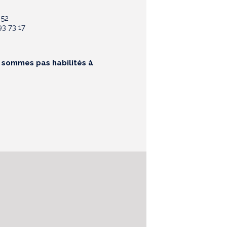
 52
3 73 17
e sommes pas habilités à