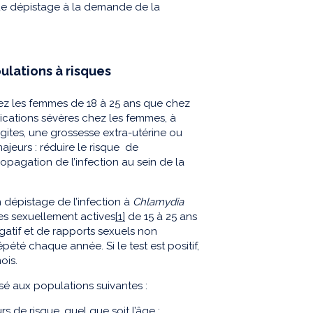
 de dépistage à la demande de la
ulations à risques
ez les femmes de 18 à 25 ans que chez
cations sévères chez les femmes, à
ngites, une grossesse extra-utérine ou
majeurs : réduire le risque de
opagation de l’infection au sein de la
dépistage de l’infection à
Chlamydia
es sexuellement actives
[1]
de 15 à 25 ans
gatif et de rapports sexuels non
été chaque année. Si le test est positif,
ois.
sé aux populations suivantes :
 de risque, quel que soit l’âge ;