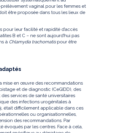
o-prélèvement vaginal pour les femmes et
doit être proposée dans tous les lieux de
 pour leur facilité et rapidité d’accès
tites B et C – ne sont aujourd’hui pas
ons à
Chlamydia trachomatis
pour être
 adaptés
 la mise en œuvre des recommandations
pistage et de diagnostic (CeGIDD), des
 des services de santé universitaires
ique des infections urogénitales à
, était difficilement applicable dans ces
opérationnelles ou organisationnelles,
ension des recommandations. Par
é évoqués par les centres. Face à cela,
ement spécifique au dépistage de