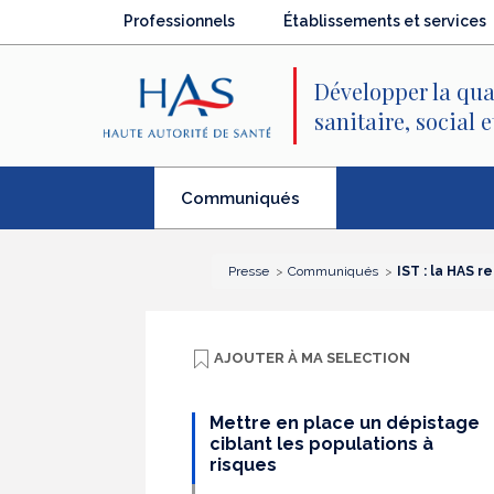
Recherche
Menu
Contenu
Professionnels
Établissements et services
principal
principal
Développer la qua
sanitaire, social 
(élément
Communiqués
séléctionné)
Presse
Communiqués
IST : la HAS 
AJOUTER À
MA SELECTION
Mettre en place un dépistage
ciblant les populations à
risques