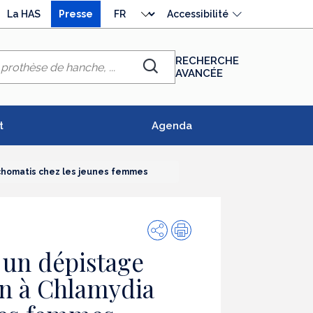
Choisir
La HAS
Presse
Accessibilité
la
langue
RECHERCHE
AVANCÉE
Chercher
t
Agenda
achomatis chez les jeunes femmes
Partager
Impression
 un dépistage
on à Chlamydia