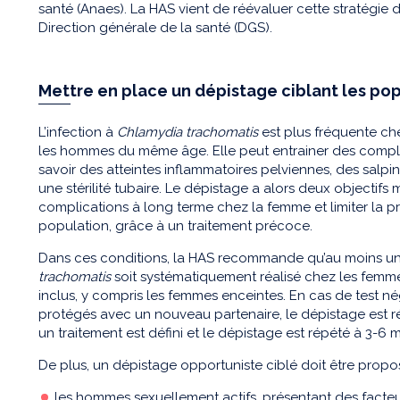
santé (Anaes). La HAS vient de réévaluer cette stratégie
Direction générale de la santé (DGS).
Mettre en place un dépistage ciblant les pop
L’infection à
Chlamydia trachomatis
est plus fréquente ch
les hommes du même âge. Elle peut entrainer des compli
savoir des atteintes inflammatoires pelviennes, des salpi
une stérilité tubaire. Le dépistage a alors deux objectifs 
complications à long terme chez la femme et limiter la pr
population, grâce à un traitement précoce.
Dans ces conditions, la HAS recommande qu’au moins un 
trachomatis
soit systématiquement réalisé chez les femm
inclus, y compris les femmes enceintes. En cas de test né
protégés avec un nouveau partenaire, le dépistage est rép
un traitement est défini et le dépistage est répété à 3-6 m
De plus, un dépistage opportuniste ciblé doit être propo
les hommes sexuellement actifs, présentant des facteurs