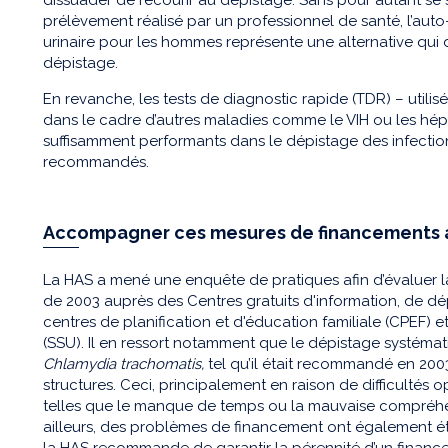
prélèvement réalisé par un professionnel de santé, l’aut
urinaire pour les hommes représente une alternative qui 
dépistage.
En revanche, les tests de diagnostic rapide (TDR) – utilisés
dans le cadre d’autres maladies comme le VIH ou les hépa
suffisamment performants dans le dépistage des infecti
recommandés.
Accompagner ces mesures de financements
La HAS a mené une enquête de pratiques afin d’évaluer
de 2003 auprès des Centres gratuits d'information, de dé
centres de planification et d'éducation familiale (CPEF) et
(SSU). Il en ressort notamment que le dépistage systémat
Chlamydia trachomatis,
tel qu’il était recommandé en 2003
structures. Ceci, principalement en raison de difficultés 
telles que le manque de temps ou la mauvaise compréh
ailleurs, des problèmes de financement ont également ét
la HAS recommande de garantir la pérennité d’un financ