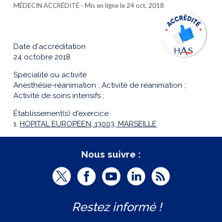
MÉDECIN ACCRÉDITÉ
- Mis en ligne le 24 oct. 2018
Date d'accréditation
24 octobre 2018
Spécialité ou activité
Anesthésie-réanimation ; Activité de réanimation ;
Activité de soins intensifs ;
Établissement(s) d'exercice
1.
HOPITAL EUROPEEN, 13003, MARSEILLE
Nous suivre :
T
F
Y
L
R
w
a
o
i
S
Restez informé !
i
c
u
n
S