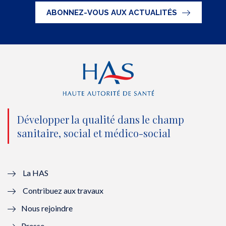
t
e
t
k
ABONNEZ-VOUS AUX ACTUALITÉS
t
b
u
e
e
o
b
d
r
o
e
I
(
k
(
n
n
(
n
(
o
n
o
n
Développer la qualité dans le champ
sanitaire, social et médico-social
u
o
u
o
v
u
v
u
e
v
e
v
La HAS
Contribuez aux travaux
l
e
l
e
Nous rejoindre
l
l
l
l
Presse