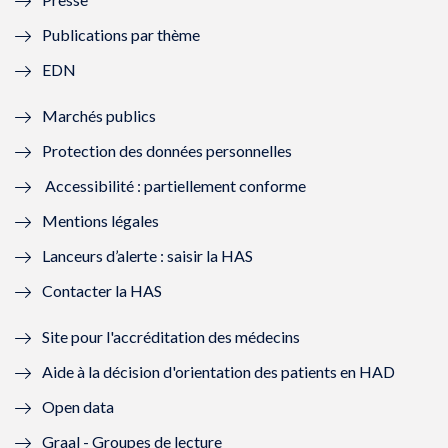
e
l
e
l
Publications par thème
f
e
f
e
EDN
e
f
e
f
Marchés publics
n
e
n
e
Protection des données personnelles
ê
n
ê
n
Accessibilité : partiellement conforme
t
ê
t
ê
Mentions légales
r
t
r
t
Lanceurs d’alerte : saisir la HAS
e
r
e
r
Contacter la HAS
)
e
)
e
Site pour l'accréditation des médecins
)
)
Aide à la décision d'orientation des patients en HAD
Open data
Graal - Groupes de lecture