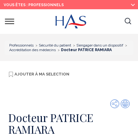
Recherche
Menu
Contenu
VOUS ÊTES : PROFESSIONNELS
principal
principal
Ouvrir
Ouv
le
menu
la
re
Professionnels
Sécurité du patient
S’engager dans un dispositif
Accréditation des médecins
Docteur PATRICE RAMIARA
AJOUTER À
MA SELECTION
Partager
Imp
Docteur PATRICE
RAMIARA