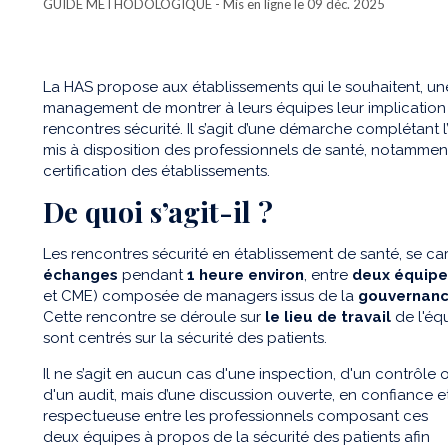
GUIDE MÉTHODOLOGIQUE
- Mis en ligne le 09 déc. 2025
La HAS propose aux établissements qui le souhaitent, u
management de montrer à leurs équipes leur implication d
rencontres sécurité. Il s’agit d’une démarche complétant
mis à disposition des professionnels de santé, notamme
certification des établissements.
De quoi s’agit-il ?
Les rencontres sécurité en établissement de santé, se ca
échanges
pendant
1 heure environ
, entre
deux équipe
et CME) composée de managers issus de la
gouvernan
Cette rencontre se déroule sur
le lieu de travail
de l'équ
sont centrés sur la sécurité des patients.
Il ne s’agit en aucun cas d'une inspection, d'un contrôle 
d'un audit, mais d’une discussion ouverte, en confiance e
respectueuse entre les professionnels composant ces
deux équipes à propos de la sécurité des patients afin