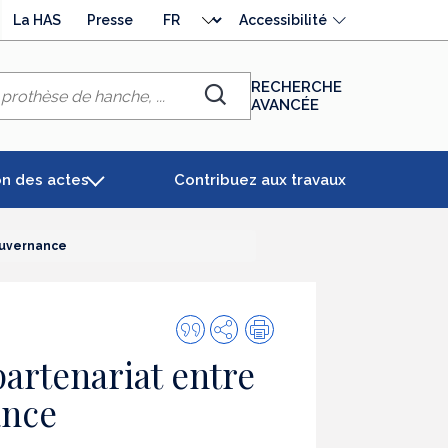
Choisir
La HAS
Presse
Accessibilité
la
langue
RECHERCHE
AVANCÉE
Chercher
on des actes
Contribuez aux travaux
gouvernance
Citer
Partager
Impression
cette
partenariat entre
publication
ance