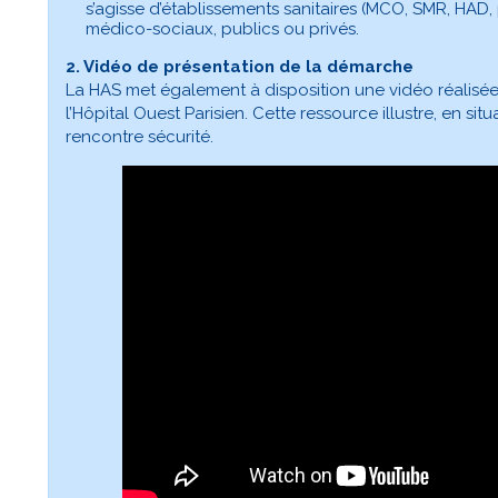
s’agisse d’établissements sanitaires (MCO, SMR, HAD, p
médico-sociaux, publics ou privés.
2. Vidéo de présentation de la démarche
La HAS met également à disposition une vidéo réalisée
l’Hôpital Ouest Parisien. Cette ressource illustre, en sit
rencontre sécurité.