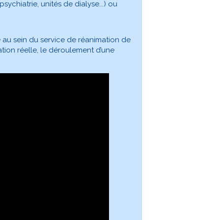
sychiatrie, unités de dialyse...) ou
 au sein du service de réanimation de
uation réelle, le déroulement d’une