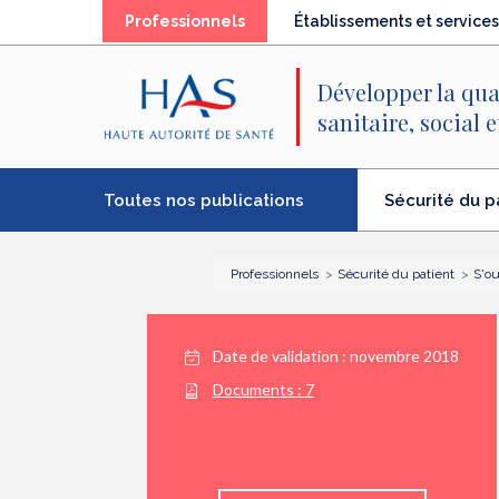
Recherche
Menu
Contenu
(élément
Professionnels
Établissements et services
principal
principal
séléctionné)
Développer la qua
sanitaire, social 
Toutes nos publications
Sécurité du p
(élément
séléctionné)
Professionnels
Sécurité du patient
S'ou
Date de validation :
novembre 2018
Documents :
7