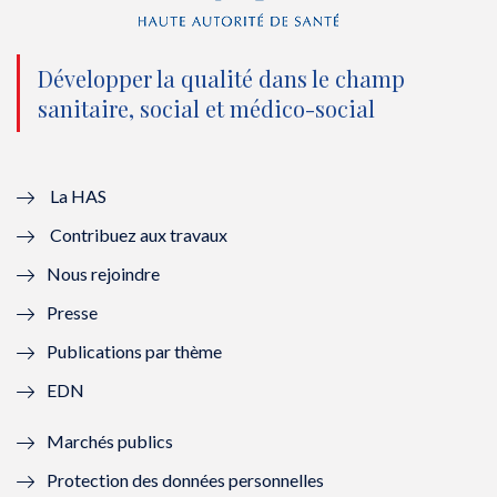
n
(
n
(
o
n
o
n
Développer la qualité dans le champ
sanitaire, social et médico-social
u
o
u
o
v
u
v
u
e
v
e
v
La HAS
Contribuez aux travaux
l
e
l
e
Nous rejoindre
l
l
l
l
Presse
e
l
e
l
Publications par thème
f
e
f
e
EDN
e
f
e
f
Marchés publics
n
e
n
e
Protection des données personnelles
ê
n
ê
n