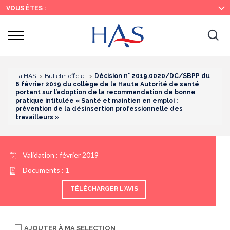
Recherche
Menu
Contenu
VOUS ÊTES :
principal
principal
Ouvrir
Ouv
le
menu
la
re
La HAS
Bulletin officiel
Décision n° 2019.0020/DC/SBPP du
6 février 2019 du collège de la Haute Autorité de santé
portant sur l’adoption de la recommandation de bonne
pratique intitulée « Santé et maintien en emploi :
prévention de la désinsertion professionnelle des
travailleurs »
Validation :
février 2019
Documents :
1
TÉLÉCHARGER L'AVIS
AJOUTER À
MA SELECTION