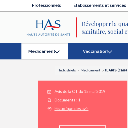
Recherche
Menu
Contenu
Professionnels
Établissements et services
principal
principal
Développer la qua
sanitaire, social 
Vaccination
Médicament
(élément
séléctionné)
Industriels
Médicament
ILARIS (can
Avis de la CT du
15 mai 2019
Documents :
1
Historique des avis