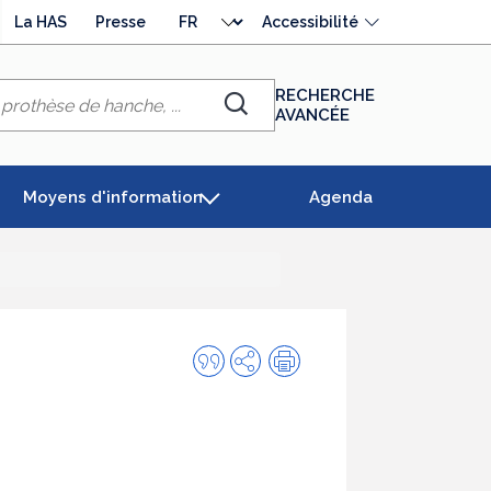
Choisir
La HAS
Presse
Accessibilité
la
langue
RECHERCHE
AVANCÉE
Chercher
Moyens d'information
Agenda
Citer
Partager
Impression
cette
publication