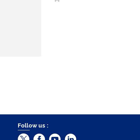
Follow us :
T
F
Y
L