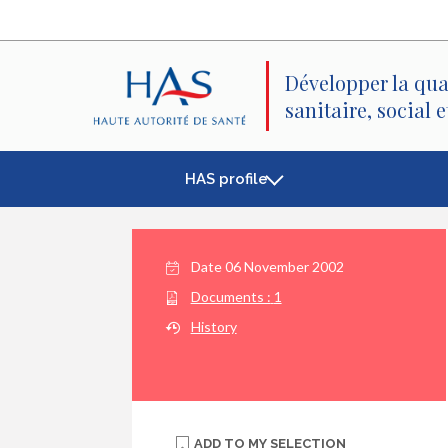
Search
Main
Main
Menu
Content
Développer la qua
sanitaire, social 
HAS profile
Date
06 November 2002
Documents :
1
History
ADD TO
MY SELECTION