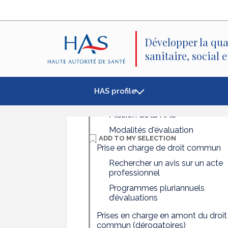
Search
Main
Main
Menu
Content
Développer la qua
sanitaire, social 
HAS profile
Eléments de contexte
Mission de la HAS
Modalités d'évaluation
ADD TO
MY SELECTION
Prise en charge de droit commun
Rechercher un avis sur un acte
professionnel
Programmes pluriannuels
d’évaluations
Prises en charge en amont du droit
commun (dérogatoires)